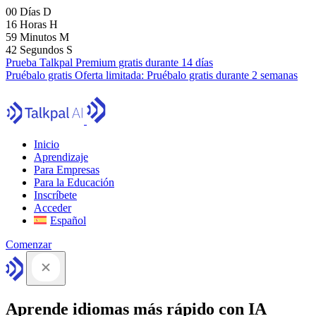
00
Días
D
16
Horas
H
59
Minutos
M
41
Segundos
S
Prueba Talkpal Premium gratis durante 14 días
Pruébalo gratis
Oferta limitada:
Pruébalo gratis durante 2 semanas
Inicio
Aprendizaje
Para Empresas
Para la Educación
Inscríbete
Acceder
Español
Comenzar
Aprende idiomas más rápido con IA