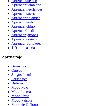
Aprender alemán
Aprender ucraniano
Aprender neerlandés
Aprender sueco
Aprender finlandés
Aprender árabe
Aprender chino
Aprender hindi
Aprender japonés
Aprender coreano
Aprender portugués
119 idiomas más
Aprendizaje
Gramática
Cursos
Juegos de rol
Personajes
Debates
Modo Foto
Modo Llamada
Modo Frase
Modo Palabra
Modo de Diálogo