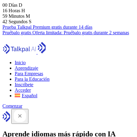
00
Días
D
16
Horas
H
59
Minutos
M
41
Segundos
S
Prueba Talkpal Premium gratis durante 14 días
Pruébalo gratis
Oferta limitada:
Pruébalo gratis durante 2 semanas
Inicio
Aprendizaje
Para Empresas
Para la Educación
Inscríbete
Acceder
Español
Comenzar
Aprende idiomas más rápido con IA