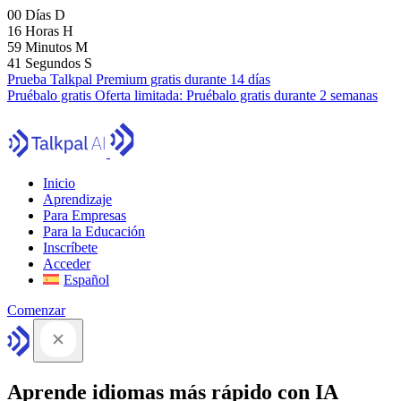
00
Días
D
16
Horas
H
59
Minutos
M
39
Segundos
S
Prueba Talkpal Premium gratis durante 14 días
Pruébalo gratis
Oferta limitada:
Pruébalo gratis durante 2 semanas
Inicio
Aprendizaje
Para Empresas
Para la Educación
Inscríbete
Acceder
Español
Comenzar
Aprende idiomas más rápido con IA