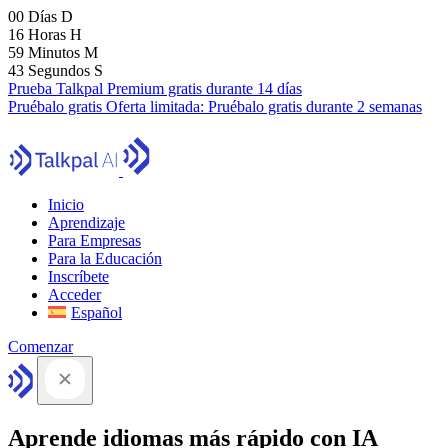
00
Días
D
16
Horas
H
59
Minutos
M
41
Segundos
S
Prueba Talkpal Premium gratis durante 14 días
Pruébalo gratis
Oferta limitada:
Pruébalo gratis durante 2 semanas
Inicio
Aprendizaje
Para Empresas
Para la Educación
Inscríbete
Acceder
Español
Comenzar
Aprende idiomas más rápido con IA