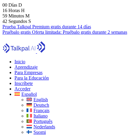
00
Días
D
16
Horas
H
59
Minutos
M
40
Segundos
S
Prueba Talkpal Premium gratis durante 14 días
Pruébalo gratis
Oferta limitada:
Pruébalo gratis durante 2 semanas
Inicio
Aprendizaje
Para Empresas
Para la Educación
Inscríbete
Acceder
Español
English
Deutsch
Français
Italiano
Português
Nederlands
Suomi