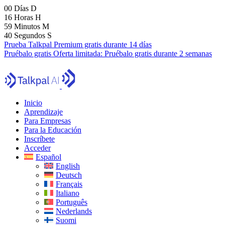
00
Días
D
16
Horas
H
59
Minutos
M
39
Segundos
S
Prueba Talkpal Premium gratis durante 14 días
Pruébalo gratis
Oferta limitada:
Pruébalo gratis durante 2 semanas
Inicio
Aprendizaje
Para Empresas
Para la Educación
Inscríbete
Acceder
Español
English
Deutsch
Français
Italiano
Português
Nederlands
Suomi