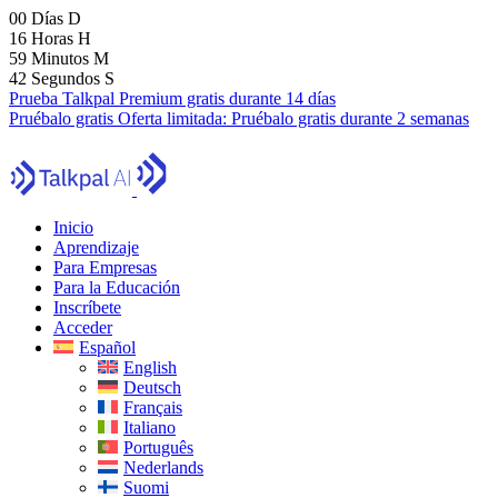
00
Días
D
16
Horas
H
59
Minutos
M
41
Segundos
S
Prueba Talkpal Premium gratis durante 14 días
Pruébalo gratis
Oferta limitada:
Pruébalo gratis durante 2 semanas
Inicio
Aprendizaje
Para Empresas
Para la Educación
Inscríbete
Acceder
Español
English
Deutsch
Français
Italiano
Português
Nederlands
Suomi