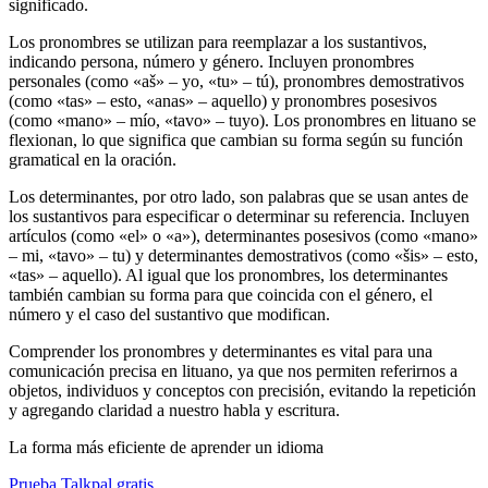
significado.
Los pronombres se utilizan para reemplazar a los sustantivos,
indicando persona, número y género. Incluyen pronombres
personales (como «aš» – yo, «tu» – tú), pronombres demostrativos
(como «tas» – esto, «anas» – aquello) y pronombres posesivos
(como «mano» – mío, «tavo» – tuyo). Los pronombres en lituano se
flexionan, lo que significa que cambian su forma según su función
gramatical en la oración.
Los determinantes, por otro lado, son palabras que se usan antes de
los sustantivos para especificar o determinar su referencia. Incluyen
artículos (como «el» o «a»), determinantes posesivos (como «mano»
– mi, «tavo» – tu) y determinantes demostrativos (como «šis» – esto,
«tas» – aquello). Al igual que los pronombres, los determinantes
también cambian su forma para que coincida con el género, el
número y el caso del sustantivo que modifican.
Comprender los pronombres y determinantes es vital para una
comunicación precisa en lituano, ya que nos permiten referirnos a
objetos, individuos y conceptos con precisión, evitando la repetición
y agregando claridad a nuestro habla y escritura.
La forma más eficiente de aprender un idioma
Prueba Talkpal gratis