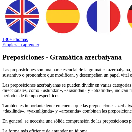
130+ idiomas
Empieza a aprender
Preposiciones - Gramática azerbaiyana
Las preposiciones son una parte esencial de la gramática azerbaiyana, 
sustantivo o pronombre que modifican, y desempeñan un papel vital en 
Las preposiciones azerbaiyanas se pueden dividir en varias categorías
direccionales, como «üstündən», «arasından» y «ətrafında», indican m
períodos de tiempo específicos.
También es importante tener en cuenta que las preposiciones azerbaiy
«daxilində», «yaxınlığında» y «arxasında» combinan las preposiciones 
En general, se necesita una sólida comprensión de las preposiciones pa
La forma más eficiente de aprender un idioma