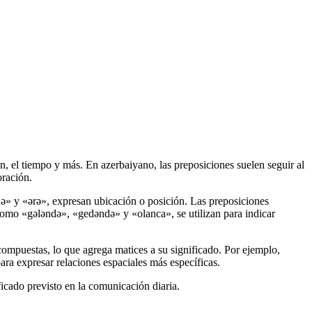
n, el tiempo y más. En azerbaiyano, las preposiciones suelen seguir al
oración.
də» y «ərə», expresan ubicación o posición. Las preposiciones
como «gələndə», «gedəndə» y «olanca», se utilizan para indicar
ompuestas, lo que agrega matices a su significado. Por ejemplo,
ra expresar relaciones espaciales más específicas.
ficado previsto en la comunicación diaria.