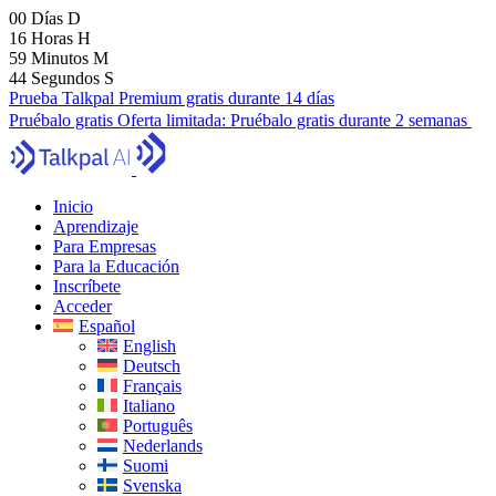
00
Días
D
16
Horas
H
59
Minutos
M
43
Segundos
S
Prueba Talkpal Premium gratis durante 14 días
Pruébalo gratis
Oferta limitada:
Pruébalo gratis durante 2 semanas
Inicio
Aprendizaje
Para Empresas
Para la Educación
Inscríbete
Acceder
Español
English
Deutsch
Français
Italiano
Português
Nederlands
Suomi
Svenska