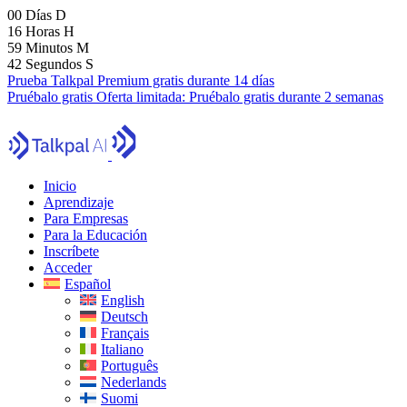
00
Días
D
16
Horas
H
59
Minutos
M
40
Segundos
S
Prueba Talkpal Premium gratis durante 14 días
Pruébalo gratis
Oferta limitada:
Pruébalo gratis durante 2 semanas
Inicio
Aprendizaje
Para Empresas
Para la Educación
Inscríbete
Acceder
Español
English
Deutsch
Français
Italiano
Português
Nederlands
Suomi