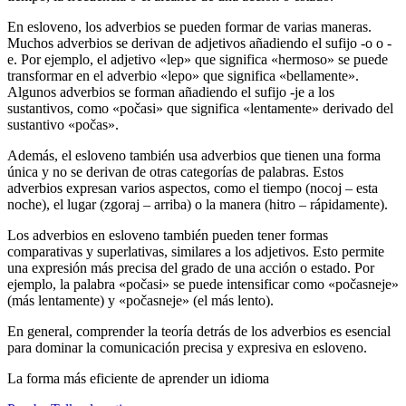
En esloveno, los adverbios se pueden formar de varias maneras.
Muchos adverbios se derivan de adjetivos añadiendo el sufijo -o o -
e. Por ejemplo, el adjetivo «lep» que significa «hermoso» se puede
transformar en el adverbio «lepo» que significa «bellamente».
Algunos adverbios se forman añadiendo el sufijo -je a los
sustantivos, como «počasi» que significa «lentamente» derivado del
sustantivo «počas».
Además, el esloveno también usa adverbios que tienen una forma
única y no se derivan de otras categorías de palabras. Estos
adverbios expresan varios aspectos, como el tiempo (nocoj – esta
noche), el lugar (zgoraj – arriba) o la manera (hitro – rápidamente).
Los adverbios en esloveno también pueden tener formas
comparativas y superlativas, similares a los adjetivos. Esto permite
una expresión más precisa del grado de una acción o estado. Por
ejemplo, la palabra «počasi» se puede intensificar como «počasneje»
(más lentamente) y «počasneje» (el más lento).
En general, comprender la teoría detrás de los adverbios es esencial
para dominar la comunicación precisa y expresiva en esloveno.
La forma más eficiente de aprender un idioma