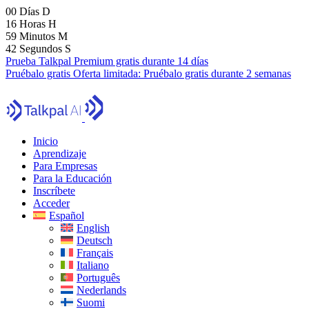
00
Días
D
16
Horas
H
59
Minutos
M
40
Segundos
S
Prueba Talkpal Premium gratis durante 14 días
Pruébalo gratis
Oferta limitada:
Pruébalo gratis durante 2 semanas
Inicio
Aprendizaje
Para Empresas
Para la Educación
Inscríbete
Acceder
Español
English
Deutsch
Français
Italiano
Português
Nederlands
Suomi