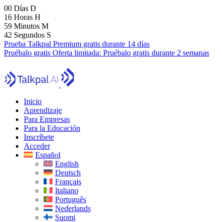
00
Días
D
16
Horas
H
59
Minutos
M
41
Segundos
S
Prueba Talkpal Premium gratis durante 14 días
Pruébalo gratis
Oferta limitada:
Pruébalo gratis durante 2 semanas
Inicio
Aprendizaje
Para Empresas
Para la Educación
Inscríbete
Acceder
Español
English
Deutsch
Français
Italiano
Português
Nederlands
Suomi