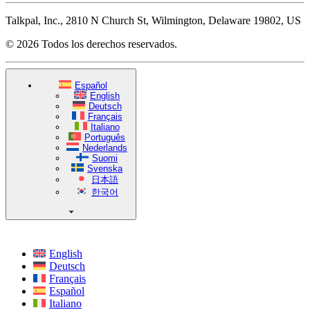
Talkpal, Inc., 2810 N Church St, Wilmington, Delaware 19802, US
© 2026 Todos los derechos reservados.
Español
English
Deutsch
Français
Italiano
Português
Nederlands
Suomi
Svenska
日本語
한국어
English
Deutsch
Français
Español
Italiano