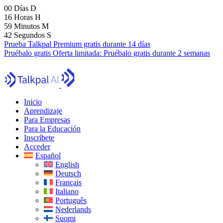
00
Días
D
16
Horas
H
59
Minutos
M
40
Segundos
S
Prueba Talkpal Premium gratis durante 14 días
Pruébalo gratis
Oferta limitada:
Pruébalo gratis durante 2 semanas
Inicio
Aprendizaje
Para Empresas
Para la Educación
Inscríbete
Acceder
Español
English
Deutsch
Français
Italiano
Português
Nederlands
Suomi