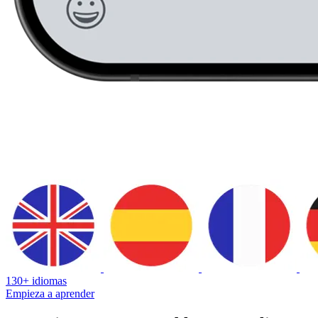
130+ idiomas
Empieza a aprender