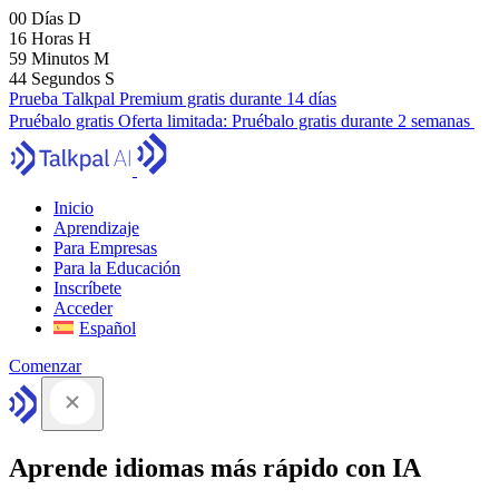
00
Días
D
16
Horas
H
59
Minutos
M
43
Segundos
S
Prueba Talkpal Premium gratis durante 14 días
Pruébalo gratis
Oferta limitada:
Pruébalo gratis durante 2 semanas
Inicio
Aprendizaje
Para Empresas
Para la Educación
Inscríbete
Acceder
Español
Comenzar
Aprende idiomas más rápido con IA