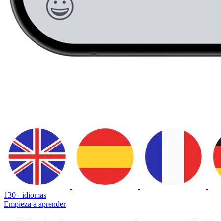
130+ idiomas
Empieza a aprender