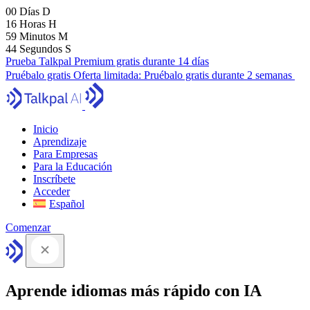
00
Días
D
16
Horas
H
59
Minutos
M
43
Segundos
S
Prueba Talkpal Premium gratis durante 14 días
Pruébalo gratis
Oferta limitada:
Pruébalo gratis durante 2 semanas
Inicio
Aprendizaje
Para Empresas
Para la Educación
Inscríbete
Acceder
Español
Comenzar
Aprende idiomas más rápido con IA