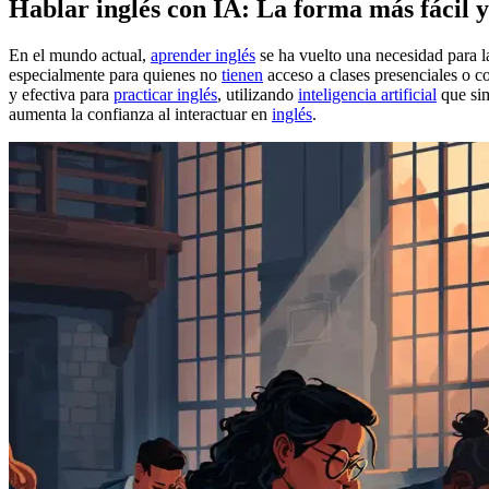
Hablar inglés con IA: La forma más fácil 
En el mundo actual,
aprender inglés
se ha vuelto una necesidad para l
especialmente para quienes no
tienen
acceso a clases presenciales o 
y efectiva para
practicar inglés
, utilizando
inteligencia artificial
que sim
aumenta la confianza al interactuar en
inglés
.