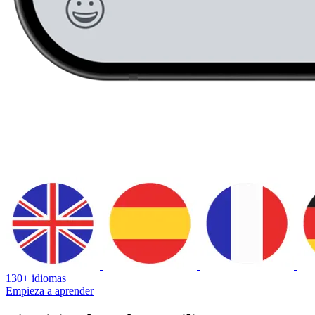
130+ idiomas
Empieza a aprender