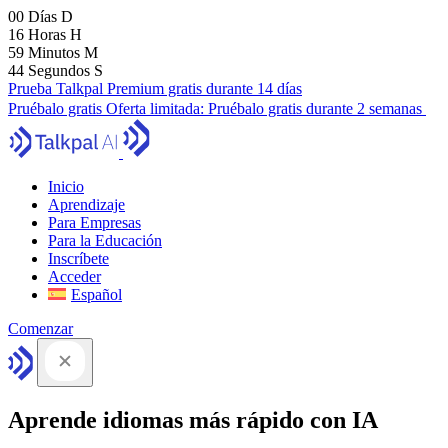
00
Días
D
16
Horas
H
59
Minutos
M
43
Segundos
S
Prueba Talkpal Premium gratis durante 14 días
Pruébalo gratis
Oferta limitada:
Pruébalo gratis durante 2 semanas
Inicio
Aprendizaje
Para Empresas
Para la Educación
Inscríbete
Acceder
Español
Comenzar
Aprende idiomas más rápido con IA