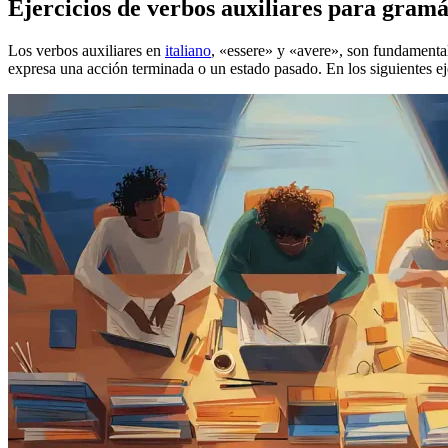
Ejercicios de verbos auxiliares para gramá
Los verbos auxiliares en
italiano
, «essere» y «avere», son fundamenta
expresa una acción terminada o un estado pasado. En los siguientes ejer