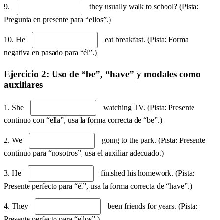
9.
they usually walk to school? (Pista:
Pregunta en presente para “ellos”.)
10. He
eat breakfast. (Pista: Forma
negativa en pasado para “él”.)
Ejercicio 2: Uso de “be”, “have” y modales como
auxiliares
1. She
watching TV. (Pista: Presente
continuo con “ella”, usa la forma correcta de “be”.)
2. We
going to the park. (Pista: Presente
continuo para “nosotros”, usa el auxiliar adecuado.)
3. He
finished his homework. (Pista:
Presente perfecto para “él”, usa la forma correcta de “have”.)
4. They
been friends for years. (Pista:
Presente perfecto para “ellos”.)