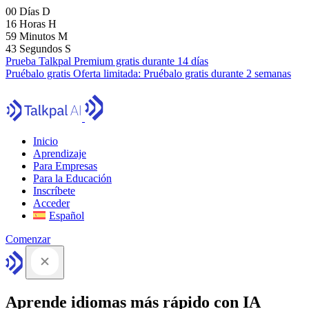
00
Días
D
16
Horas
H
59
Minutos
M
41
Segundos
S
Prueba Talkpal Premium gratis durante 14 días
Pruébalo gratis
Oferta limitada:
Pruébalo gratis durante 2 semanas
Inicio
Aprendizaje
Para Empresas
Para la Educación
Inscríbete
Acceder
Español
Comenzar
Aprende idiomas más rápido con IA