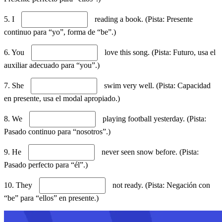
5. I
reading a book. (Pista: Presente
continuo para “yo”, forma de “be”.)
6. You
love this song. (Pista: Futuro, usa el
auxiliar adecuado para “you”.)
7. She
swim very well. (Pista: Capacidad
en presente, usa el modal apropiado.)
8. We
playing football yesterday. (Pista:
Pasado continuo para “nosotros”.)
9. He
never seen snow before. (Pista:
Pasado perfecto para “él”.)
10. They
not ready. (Pista: Negación con
“be” para “ellos” en presente.)