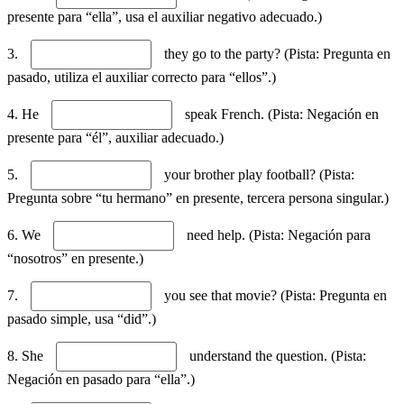
presente para “ella”, usa el auxiliar negativo adecuado.)
3.
they go to the party? (Pista: Pregunta en
pasado, utiliza el auxiliar correcto para “ellos”.)
4. He
speak French. (Pista: Negación en
presente para “él”, auxiliar adecuado.)
5.
your brother play football? (Pista:
Pregunta sobre “tu hermano” en presente, tercera persona singular.)
6. We
need help. (Pista: Negación para
“nosotros” en presente.)
7.
you see that movie? (Pista: Pregunta en
pasado simple, usa “did”.)
8. She
understand the question. (Pista:
Negación en pasado para “ella”.)