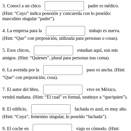
3. Conocí a un chico
padre es médico.
(Hint: “Cuyo” indica posesión y concuerda con lo poseído:
masculino singular “padre”).
4. La empresa para la
trabajo es nueva.
(Hint: “Que” con preposición, utilizada para personas o cosas).
5. Esos chicos,
estudian aquí, son mis
amigos. (Hint: “Quienes”, plural para personas tras coma).
6. La avenida por la
paso es ancha. (Hint:
“Que” con preposición, cosa).
7. El autor del libro,
vive en México,
vendrá mañana. (Hint: “El cual” es formal, sustituye a “que/quien”).
8. El edificio,
fachada es azul, es muy alto.
(Hint: “Cuya”, femenino singular, lo poseído “fachada”).
9. El coche en
viajo es cómodo. (Hint: