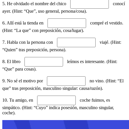
5. He olvidado el nombre del chico
conocí
ayer. (Hint: “Que”, uso general, persona/cosa).
6. Allí está la tienda en
compré el vestido.
(Hint: “La que” con preposición, cosa/lugar).
7. Habla con la persona con
viajé. (Hint:
“Quien” tras preposición, persona).
8. El libro
leímos es interesante. (Hint:
“Que” para cosas).
9. No sé el motivo por
no vino. (Hint: “El
que” tras preposición, masculino singular: causa/razón).
10. Tu amigo, en
coche fuimos, es
simpático. (Hint: “Cuyo” indica posesión, masculino singular,
coche).