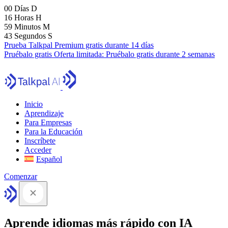
00
Días
D
16
Horas
H
59
Minutos
M
41
Segundos
S
Prueba Talkpal Premium gratis durante 14 días
Pruébalo gratis
Oferta limitada:
Pruébalo gratis durante 2 semanas
Inicio
Aprendizaje
Para Empresas
Para la Educación
Inscríbete
Acceder
Español
Comenzar
Aprende idiomas más rápido con IA