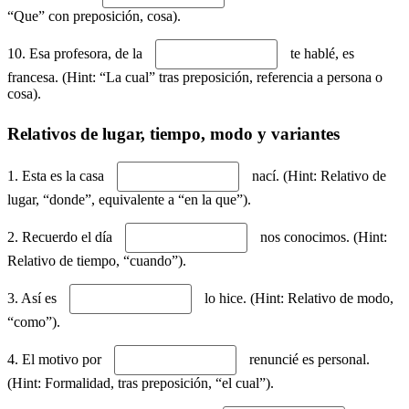
“Que” con preposición, cosa).
10. Esa profesora, de la
te hablé, es
francesa. (Hint: “La cual” tras preposición, referencia a persona o
cosa).
Relativos de lugar, tiempo, modo y variantes
1. Esta es la casa
nací. (Hint: Relativo de
lugar, “donde”, equivalente a “en la que”).
2. Recuerdo el día
nos conocimos. (Hint:
Relativo de tiempo, “cuando”).
3. Así es
lo hice. (Hint: Relativo de modo,
“como”).
4. El motivo por
renuncié es personal.
(Hint: Formalidad, tras preposición, “el cual”).