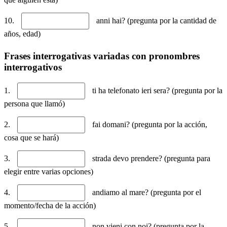
10.
anni hai? (pregunta por la cantidad de
años, edad)
Frases interrogativas variadas con pronombres
interrogativos
1.
ti ha telefonato ieri sera? (pregunta por la
persona que llamó)
2.
fai domani? (pregunta por la acción,
cosa que se hará)
3.
strada devo prendere? (pregunta para
elegir entre varias opciones)
4.
andiamo al mare? (pregunta por el
momento/fecha de la acción)
5.
non vieni con noi? (pregunta por la