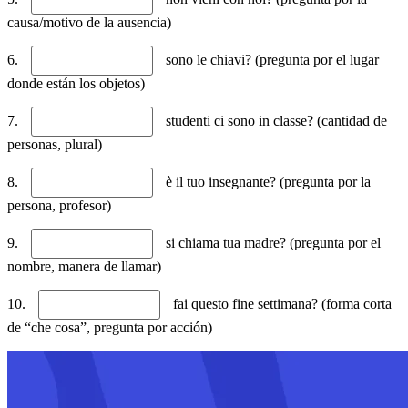
causa/motivo de la ausencia)
6.
sono le chiavi? (pregunta por el lugar
donde están los objetos)
7.
studenti ci sono in classe? (cantidad de
personas, plural)
8.
è il tuo insegnante? (pregunta por la
persona, profesor)
9.
si chiama tua madre? (pregunta por el
nombre, manera de llamar)
10.
fai questo fine settimana? (forma corta
de “che cosa”, pregunta por acción)