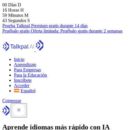
00
Días
D
16
Horas
H
59
Minutos
M
41
Segundos
S
Prueba Talkpal Premium gratis durante 14 días
Pruébalo gratis
Oferta limitada:
Pruébalo gratis durante 2 semanas
Inicio
Aprendizaje
Para Empresas
Para la Educación
Inscríbete
Acceder
Español
Comenzar
Aprende idiomas más rápido con IA