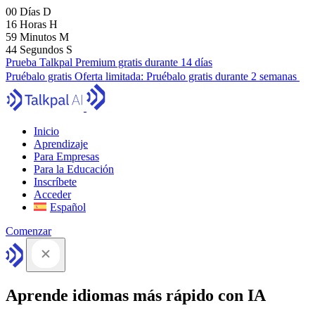
00
Días
D
16
Horas
H
59
Minutos
M
43
Segundos
S
Prueba Talkpal Premium gratis durante 14 días
Pruébalo gratis
Oferta limitada:
Pruébalo gratis durante 2 semanas
Inicio
Aprendizaje
Para Empresas
Para la Educación
Inscríbete
Acceder
Español
Comenzar
Aprende idiomas más rápido con IA