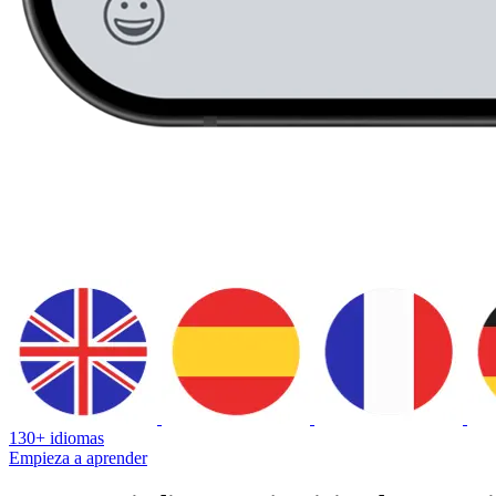
130+ idiomas
Empieza a aprender