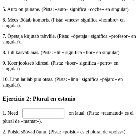
5. Auto on punane. (Pista: «auto» significa «coche» en singular).
6. Mees töötab kontoris. (Pista: «mees» significa «hombre» en
singular).
7. Õpetaja kirjutab tahvlile. (Pista: «õpetaja» significa «profesor» en
singular).
8. Lill kasvab aias. (Pista: «lill» significa «flor» en singular).
9. Koer jookseb kiiresti. (Pista: «koer» significa «perro» en
singular).
10. Linn laulab puu otsas. (Pista: «linn» significa «pájaro» en
singular).
Ejercicio 2: Plural en estonio
1. Need
on laual. (Pista: «raamatud» es el
plural de «raamat»).
2. Poisid söövad õunu. (Pista: «poisid» es el plural de «poiss»).