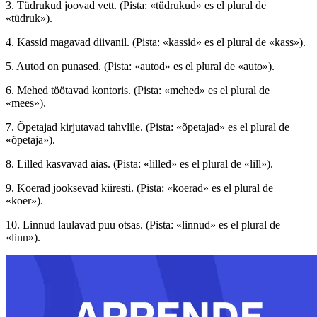
3. Tüdrukud joovad vett. (Pista: «tüdrukud» es el plural de
«tüdruk»).
4. Kassid magavad diivanil. (Pista: «kassid» es el plural de «kass»).
5. Autod on punased. (Pista: «autod» es el plural de «auto»).
6. Mehed töötavad kontoris. (Pista: «mehed» es el plural de
«mees»).
7. Õpetajad kirjutavad tahvlile. (Pista: «õpetajad» es el plural de
«õpetaja»).
8. Lilled kasvavad aias. (Pista: «lilled» es el plural de «lill»).
9. Koerad jooksevad kiiresti. (Pista: «koerad» es el plural de
«koer»).
10. Linnud laulavad puu otsas. (Pista: «linnud» es el plural de
«linn»).