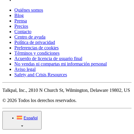
Quiénes somos
Blog
Prensa
Precios
Contacto
Centro de ayuda
Política de privacidad
Preferencias de cookies
Términos y condiciones
Acuerdo de licencia de usuario final
No vendas ni compartas mi información personal
Aviso legal
Safety and Crisis Resources
Talkpal, Inc., 2810 N Church St, Wilmington, Delaware 19802, US
© 2026 Todos los derechos reservados.
Español