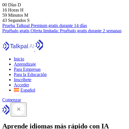
00
Días
D
16
Horas
H
59
Minutos
M
42
Segundos
S
Prueba Talkpal Premium gratis durante 14 días
Pruébalo gratis
Oferta limitada:
Pruébalo gratis durante 2 semanas
Inicio
Aprendizaje
Para Empresas
Para la Educación
Inscríbete
Acceder
Español
Comenzar
Aprende idiomas más rápido con IA