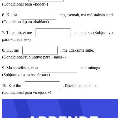
(Condicional para «poder»)
6. Kui sa
aeglasemalt, ma mõistaksin sind.
(Condicional para «hablar»)
7. Ta palub, et me
kauemaks. (Subjuntivo
para «quedarse»)
8. Kui me
, me ütleksime sulle.
(Condicional/subjuntivo para «saber»)
9. Ma sooviksin, et sa
siin minuga.
(Subjuntivo para «ser/estar»)
10. Kui ilm
, läheksime matkama.
(Condicional para «mejorar»)