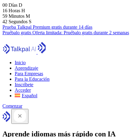
00
Días
D
16
Horas
H
59
Minutos
M
41
Segundos
S
Prueba Talkpal Premium gratis durante 14 días
Pruébalo gratis
Oferta limitada:
Pruébalo gratis durante 2 semanas
Inicio
Aprendizaje
Para Empresas
Para la Educación
Inscríbete
Acceder
Español
Comenzar
Aprende idiomas más rápido con IA