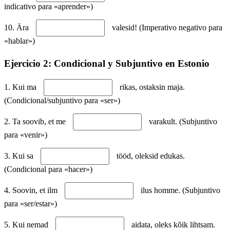
indicativo para «aprender»)
10. Ära
valesid! (Imperativo negativo para
«hablar»)
Ejercicio 2: Condicional y Subjuntivo en Estonio
1. Kui ma
rikas, ostaksin maja.
(Condicional/subjuntivo para «ser»)
2. Ta soovib, et me
varakult. (Subjuntivo
para «venir»)
3. Kui sa
tööd, oleksid edukas.
(Condicional para «hacer»)
4. Soovin, et ilm
ilus homme. (Subjuntivo
para «ser/estar»)
5. Kui nemad
aidata, oleks kõik lihtsam.