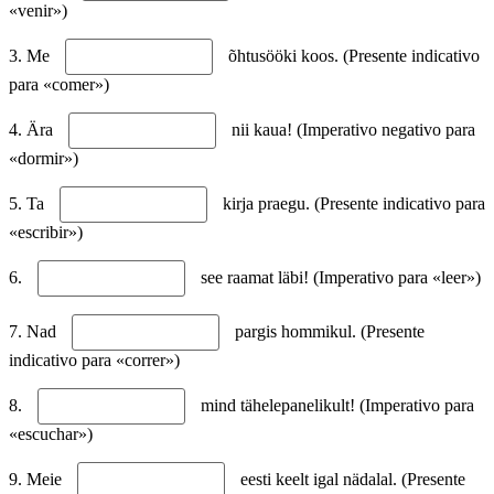
«venir»)
3. Me
õhtusööki koos. (Presente indicativo
para «comer»)
4. Ära
nii kaua! (Imperativo negativo para
«dormir»)
5. Ta
kirja praegu. (Presente indicativo para
«escribir»)
6.
see raamat läbi! (Imperativo para «leer»)
7. Nad
pargis hommikul. (Presente
indicativo para «correr»)
8.
mind tähelepanelikult! (Imperativo para
«escuchar»)
9. Meie
eesti keelt igal nädalal. (Presente