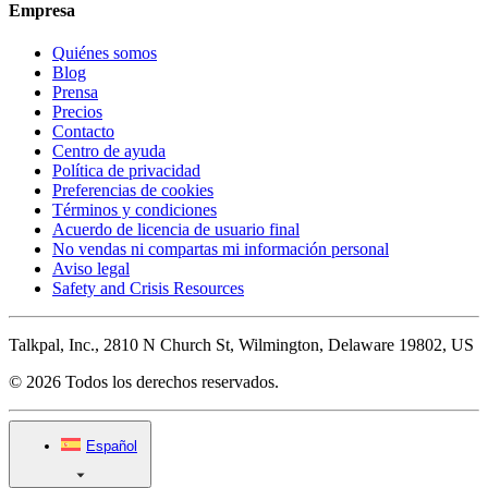
Empresa
Quiénes somos
Blog
Prensa
Precios
Contacto
Centro de ayuda
Política de privacidad
Preferencias de cookies
Términos y condiciones
Acuerdo de licencia de usuario final
No vendas ni compartas mi información personal
Aviso legal
Safety and Crisis Resources
Talkpal, Inc., 2810 N Church St, Wilmington, Delaware 19802, US
© 2026 Todos los derechos reservados.
Español