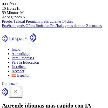
00
Días
D
16
Horas
H
59
Minutos
M
41
Segundos
S
Prueba Talkpal Premium gratis durante 14 días
Pruébalo gratis
Oferta limitada:
Pruébalo gratis durante 2 semanas
Inicio
Aprendizaje
Para Empresas
Para la Educación
Inscríbete
Acceder
Español
Comenzar
Aprende idiomas más rápido con IA