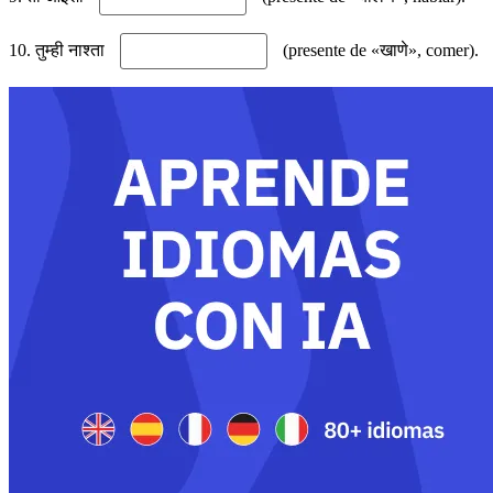
10. तुम्ही नाश्ता
(presente de «खाणे», comer).