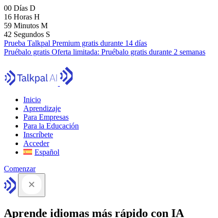
00
Días
D
16
Horas
H
59
Minutos
M
41
Segundos
S
Prueba Talkpal Premium gratis durante 14 días
Pruébalo gratis
Oferta limitada:
Pruébalo gratis durante 2 semanas
Inicio
Aprendizaje
Para Empresas
Para la Educación
Inscríbete
Acceder
Español
Comenzar
Aprende idiomas más rápido con IA