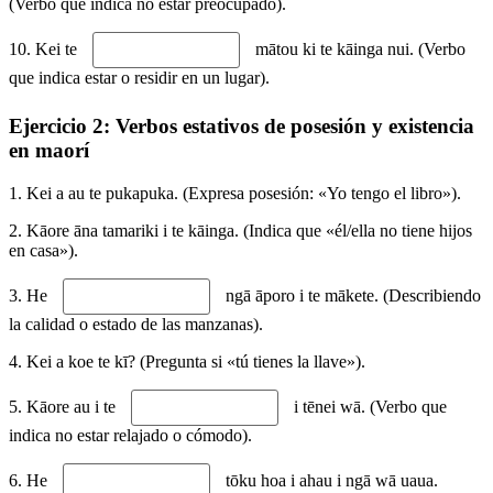
(Verbo que indica no estar preocupado).
10. Kei te
mātou ki te kāinga nui. (Verbo
que indica estar o residir en un lugar).
Ejercicio 2: Verbos estativos de posesión y existencia
en maorí
1. Kei a au te pukapuka. (Expresa posesión: «Yo tengo el libro»).
2. Kāore āna tamariki i te kāinga. (Indica que «él/ella no tiene hijos
en casa»).
3. He
ngā āporo i te mākete. (Describiendo
la calidad o estado de las manzanas).
4. Kei a koe te kī? (Pregunta si «tú tienes la llave»).
5. Kāore au i te
i tēnei wā. (Verbo que
indica no estar relajado o cómodo).
6. He
tōku hoa i ahau i ngā wā uaua.