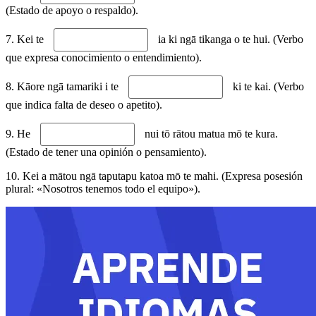
(Estado de apoyo o respaldo).
7. Kei te
ia ki ngā tikanga o te hui. (Verbo
que expresa conocimiento o entendimiento).
8. Kāore ngā tamariki i te
ki te kai. (Verbo
que indica falta de deseo o apetito).
9. He
nui tō rātou matua mō te kura.
(Estado de tener una opinión o pensamiento).
10. Kei a mātou ngā taputapu katoa mō te mahi. (Expresa posesión
plural: «Nosotros tenemos todo el equipo»).