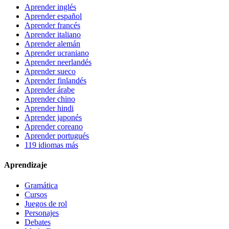
Aprender inglés
Aprender español
Aprender francés
Aprender italiano
Aprender alemán
Aprender ucraniano
Aprender neerlandés
Aprender sueco
Aprender finlandés
Aprender árabe
Aprender chino
Aprender hindi
Aprender japonés
Aprender coreano
Aprender portugués
119 idiomas más
Aprendizaje
Gramática
Cursos
Juegos de rol
Personajes
Debates