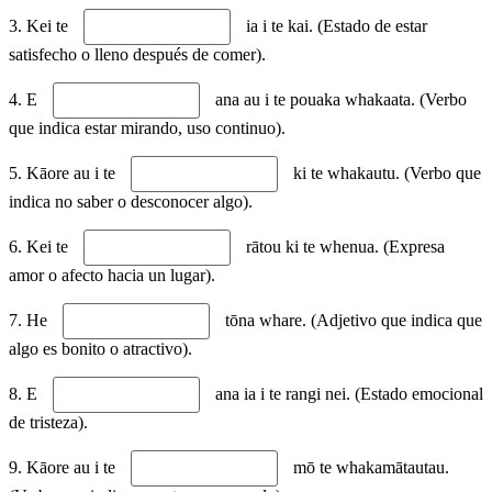
3. Kei te
ia i te kai. (Estado de estar
satisfecho o lleno después de comer).
4. E
ana au i te pouaka whakaata. (Verbo
que indica estar mirando, uso continuo).
5. Kāore au i te
ki te whakautu. (Verbo que
indica no saber o desconocer algo).
6. Kei te
rātou ki te whenua. (Expresa
amor o afecto hacia un lugar).
7. He
tōna whare. (Adjetivo que indica que
algo es bonito o atractivo).
8. E
ana ia i te rangi nei. (Estado emocional
de tristeza).
9. Kāore au i te
mō te whakamātautau.