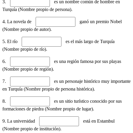
3.
es un nombre común de hombre en
Turquía (Nombre propio de persona).
4. La novela de
ganó un premio Nobel
(Nombre propio de autor).
5. El río
es el más largo de Turquía
(Nombre propio de río).
6.
es una región famosa por sus playas
(Nombre propio de región).
7.
es un personaje histórico muy importante
en Turquía (Nombre propio de persona histórica).
8.
es un sitio turístico conocido por sus
formaciones de piedra (Nombre propio de lugar).
9. La universidad
está en Estambul
(Nombre propio de institución).