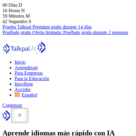
00
Días
D
16
Horas
H
59
Minutos
M
41
Segundos
S
Prueba Talkpal Premium gratis durante 14 días
Pruébalo gratis
Oferta limitada:
Pruébalo gratis durante 2 semanas
Inicio
Aprendizaje
Para Empresas
Para la Educación
Inscríbete
Acceder
Español
Comenzar
Aprende idiomas más rápido con IA