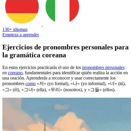
130+ idiomas
Empieza a aprender
Ejercicios de pronombres personales para
la gramática coreana
En estos ejercicios practicarás el uso de los
pronombres personales
en
coreano
, fundamentales para identificar quién realiza la acción en
una oración. Aprenderás a reconocer y usar correctamente los
pronombres
como
«저» (yo formal), «나» (yo informal), «너» (tú),
«그» (él), «그녀» (ella), «우리» (nosotros), y «그들» (ellos).