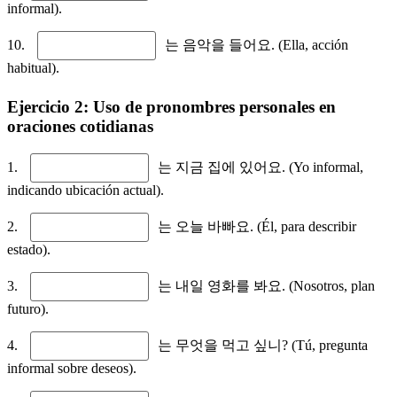
informal).
10.
는 음악을 들어요. (Ella, acción
habitual).
Ejercicio 2: Uso de pronombres personales en
oraciones cotidianas
1.
는 지금 집에 있어요. (Yo informal,
indicando ubicación actual).
2.
는 오늘 바빠요. (Él, para describir
estado).
3.
는 내일 영화를 봐요. (Nosotros, plan
futuro).
4.
는 무엇을 먹고 싶니? (Tú, pregunta
informal sobre deseos).