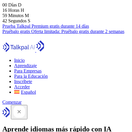
00
Días
D
16
Horas
H
59
Minutos
M
41
Segundos
S
Prueba Talkpal Premium gratis durante 14 días
Pruébalo gratis
Oferta limitada:
Pruébalo gratis durante 2 semanas
Inicio
Aprendizaje
Para Empresas
Para la Educación
Inscríbete
Acceder
Español
Comenzar
Aprende idiomas más rápido con IA