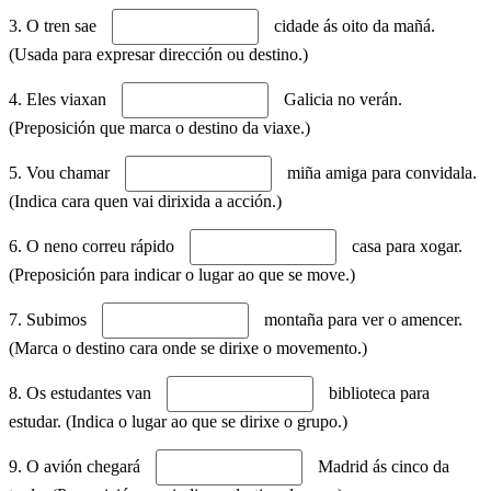
3. O tren sae
cidade ás oito da mañá.
(Usada para expresar dirección ou destino.)
4. Eles viaxan
Galicia no verán.
(Preposición que marca o destino da viaxe.)
5. Vou chamar
miña amiga para convidala.
(Indica cara quen vai dirixida a acción.)
6. O neno correu rápido
casa para xogar.
(Preposición para indicar o lugar ao que se move.)
7. Subimos
montaña para ver o amencer.
(Marca o destino cara onde se dirixe o movemento.)
8. Os estudantes van
biblioteca para
estudar. (Indica o lugar ao que se dirixe o grupo.)
9. O avión chegará
Madrid ás cinco da