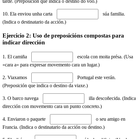
tarde. (Preposición que indica o destino do voo.)
10. Ela enviou unha carta
súa familia.
(Indica o destinatario da acción.)
Ejercicio 2: Uso de preposicións compostas para
indicar dirección
1. El camiña
escola con moita présa. (Usa
«cara a» para expresar movemento cara un lugar.)
2. Viaxamos
Portugal este verán.
(Preposición que indica o destino da viaxe.)
3. O barco navega
illa descoñecida. (Indica
dirección con movemento cara un punto concreto.)
4. Enviaron o paquete
o seu amigo en
Francia. (Indica o destinatario da acción ou destino.)