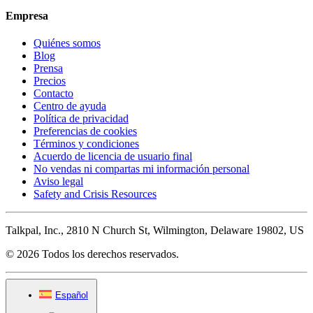
Empresa
Quiénes somos
Blog
Prensa
Precios
Contacto
Centro de ayuda
Política de privacidad
Preferencias de cookies
Términos y condiciones
Acuerdo de licencia de usuario final
No vendas ni compartas mi información personal
Aviso legal
Safety and Crisis Resources
Talkpal, Inc., 2810 N Church St, Wilmington, Delaware 19802, US
© 2026 Todos los derechos reservados.
Español