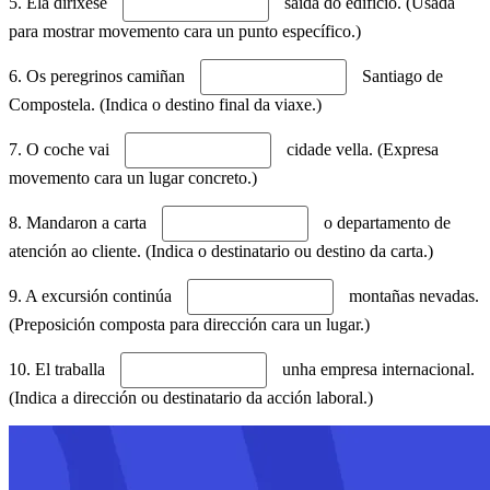
5. Ela diríxese
saída do edificio. (Usada
para mostrar movemento cara un punto específico.)
6. Os peregrinos camiñan
Santiago de
Compostela. (Indica o destino final da viaxe.)
7. O coche vai
cidade vella. (Expresa
movemento cara un lugar concreto.)
8. Mandaron a carta
o departamento de
atención ao cliente. (Indica o destinatario ou destino da carta.)
9. A excursión continúa
montañas nevadas.
(Preposición composta para dirección cara un lugar.)
10. El traballa
unha empresa internacional.
(Indica a dirección ou destinatario da acción laboral.)