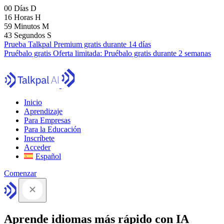
00
Días
D
16
Horas
H
59
Minutos
M
41
Segundos
S
Prueba Talkpal Premium gratis durante 14 días
Pruébalo gratis
Oferta limitada:
Pruébalo gratis durante 2 semanas
Inicio
Aprendizaje
Para Empresas
Para la Educación
Inscríbete
Acceder
Español
Comenzar
Aprende idiomas más rápido con IA