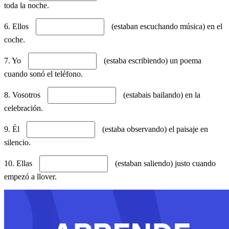
toda la noche.
6. Ellos
(estaban escuchando música) en el
coche.
7. Yo
(estaba escribiendo) un poema
cuando sonó el teléfono.
8. Vosotros
(estabais bailando) en la
celebración.
9. Él
(estaba observando) el paisaje en
silencio.
10. Ellas
(estaban saliendo) justo cuando
empezó a llover.