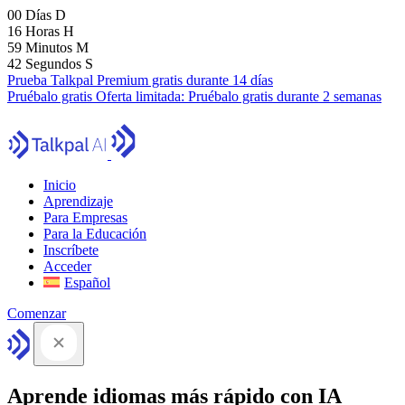
00
Días
D
16
Horas
H
59
Minutos
M
41
Segundos
S
Prueba Talkpal Premium gratis durante 14 días
Pruébalo gratis
Oferta limitada:
Pruébalo gratis durante 2 semanas
Inicio
Aprendizaje
Para Empresas
Para la Educación
Inscríbete
Acceder
Español
Comenzar
Aprende idiomas más rápido con IA