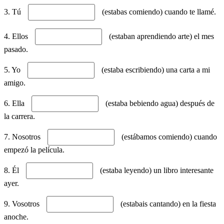
3. Tú
(estabas comiendo) cuando te llamé.
4. Ellos
(estaban aprendiendo arte) el mes
pasado.
5. Yo
(estaba escribiendo) una carta a mi
amigo.
6. Ella
(estaba bebiendo agua) después de
la carrera.
7. Nosotros
(estábamos comiendo) cuando
empezó la película.
8. Él
(estaba leyendo) un libro interesante
ayer.
9. Vosotros
(estabais cantando) en la fiesta
anoche.