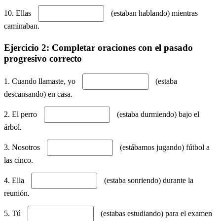
10. Ellas
(estaban hablando) mientras
caminaban.
Ejercicio 2: Completar oraciones con el pasado
progresivo correcto
1. Cuando llamaste, yo
(estaba
descansando) en casa.
2. El perro
(estaba durmiendo) bajo el
árbol.
3. Nosotros
(estábamos jugando) fútbol a
las cinco.
4. Ella
(estaba sonriendo) durante la
reunión.
5. Tú
(estabas estudiando) para el examen