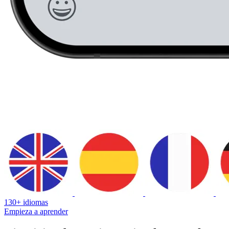
130+ idiomas
Empieza a aprender