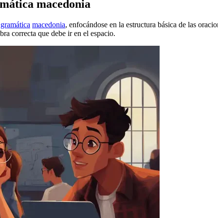
ramática macedonia
a gramática
macedonia
, enfocándose en la estructura básica de las oraci
abra correcta que debe ir en el espacio.