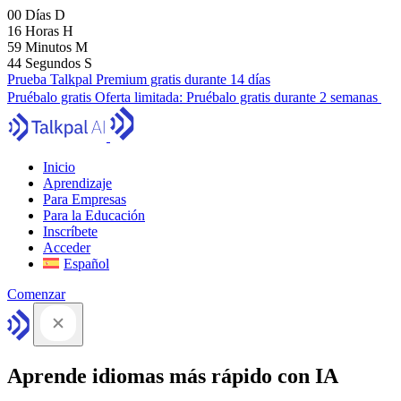
00
Días
D
16
Horas
H
59
Minutos
M
43
Segundos
S
Prueba Talkpal Premium gratis durante 14 días
Pruébalo gratis
Oferta limitada:
Pruébalo gratis durante 2 semanas
Inicio
Aprendizaje
Para Empresas
Para la Educación
Inscríbete
Acceder
Español
Comenzar
Aprende idiomas más rápido con IA