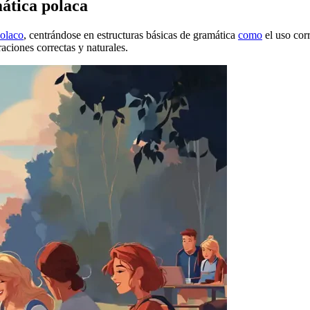
mática polaca
olaco
, centrándose en estructuras básicas de gramática
como
el uso cor
aciones correctas y naturales.