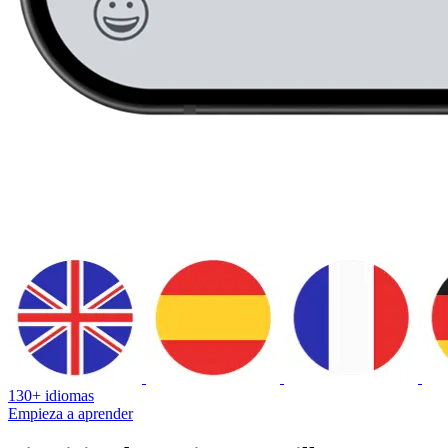
130+ idiomas
Empieza a aprender