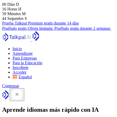
00
Días
D
16
Horas
H
59
Minutos
M
43
Segundos
S
Prueba Talkpal Premium gratis durante 14 días
Pruébalo gratis
Oferta limitada:
Pruébalo gratis durante 2 semanas
Inicio
Aprendizaje
Para Empresas
Para la Educación
Inscríbete
Acceder
Español
Comenzar
Aprende idiomas más rápido con IA