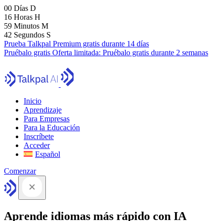
00
Días
D
16
Horas
H
59
Minutos
M
41
Segundos
S
Prueba Talkpal Premium gratis durante 14 días
Pruébalo gratis
Oferta limitada:
Pruébalo gratis durante 2 semanas
Inicio
Aprendizaje
Para Empresas
Para la Educación
Inscríbete
Acceder
Español
Comenzar
Aprende idiomas más rápido con IA