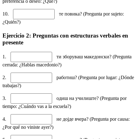
preferencia o deseo: ¿Qué?)
10.
те повика? (Pregunta por sujeto:
¿Quién?)
Ejercicio 2: Preguntas con estructuras verbales en
presente
1.
ти зборуваш македонски? (Pregunta
cerrada: ¿Hablas macedonio?)
2.
работиш? (Pregunta por lugar: ¿Dónde
trabajas?)
3.
одиш на училиште? (Pregunta por
tiempo: ¿Cuándo vas a la escuela?)
4.
не дојде вчера? (Pregunta por causa:
¿Por qué no viniste ayer?)