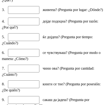
¿Qué?)
3.
живееш? (Pregunta por lugar: ¿Dónde?)
4.
дојде подоцна? (Pregunta por razón:
¿Por qué?)
5.
ќе дојдеш? (Pregunta por tiempo:
¿Cuándo?)
6.
се чувствуваш? (Pregunta por modo o
manera: ¿Cómo?)
7.
чини ова? (Pregunta por cantidad:
¿Cuánto?)
8.
книги се тие? (Pregunta por posesión:
¿De quién?)
9.
сакаш да јадеш? (Pregunta por