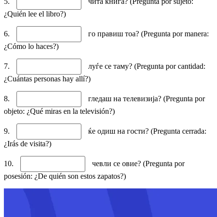
5.
чита книга? (Pregunta por sujeto:
¿Quién lee el libro?)
6.
го правиш тоа? (Pregunta por manera:
¿Cómo lo haces?)
7.
луѓе се таму? (Pregunta por cantidad:
¿Cuántas personas hay allí?)
8.
гледаш на телевизија? (Pregunta por
objeto: ¿Qué miras en la televisión?)
9.
ќе одиш на гости? (Pregunta cerrada:
¿Irás de visita?)
10.
чевли се овие? (Pregunta por
posesión: ¿De quién son estos zapatos?)