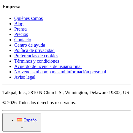
Empresa
Quiénes somos
Blog
Prensa
Precios
Contacto
Centro de ayuda
Política de privacidad
Preferencias de cookies
Términos y condiciones
Acuerdo de licencia de usuario final
No vendas ni compartas mi información personal
Aviso legal
Talkpal, Inc., 2810 N Church St, Wilmington, Delaware 19802, US
© 2026 Todos los derechos reservados.
Español