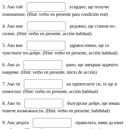
3. Ако той
усърдно, ще получи
повишение. (Hint: verbo en presente para condición real)
4. Ако ние
редовно, ще станем по-
силни. (Hint: verbo en presente, acción habitual)
5. Ако вие
здравословно, ще се
чувствате по-добре. (Hint: verbo en presente, acción habitual)
6. Ако аз
рано, ще завърша задачата
навреме. (Hint: verbo en presente, inicio de acción)
7. Ако тя
на приятелите си, те ще ѝ
помогнат. (Hint: verbo en presente, acción habitual)
8. Ако ти
български добре, ще имаш
повече възможности. (Hint: verbo en presente, habilidad)
9. Ако децата
правилата, няма да имат