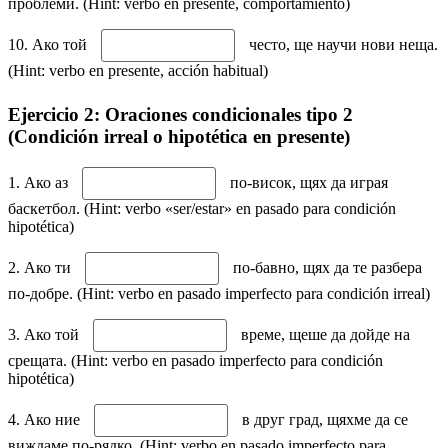
проблеми. (Hint: verbo en presente, comportamiento)
10. Ако той
често, ще научи нови неща.
(Hint: verbo en presente, acción habitual)
Ejercicio 2: Oraciones condicionales tipo 2
(Condición irreal o hipotética en presente)
1. Ако аз
по-висок, щях да играя
баскетбол. (Hint: verbo «ser/estar» en pasado para condición
hipotética)
2. Ако ти
по-бавно, щях да те разбера
по-добре. (Hint: verbo en pasado imperfecto para condición irreal)
3. Ако той
време, щеше да дойде на
срещата. (Hint: verbo en pasado imperfecto para condición
hipotética)
4. Ако ние
в друг град, щяхме да се
виждаме по-рядко. (Hint: verbo en pasado imperfecto para