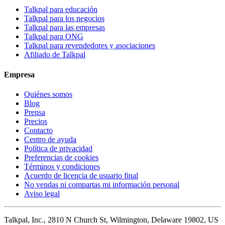
Talkpal para educación
Talkpal para los negocios
Talkpal para las empresas
Talkpal para ONG
Talkpal para revendedores y asociaciones
Afiliado de Talkpal
Empresa
Quiénes somos
Blog
Prensa
Precios
Contacto
Centro de ayuda
Política de privacidad
Preferencias de cookies
Términos y condiciones
Acuerdo de licencia de usuario final
No vendas ni compartas mi información personal
Aviso legal
Talkpal, Inc., 2810 N Church St, Wilmington, Delaware 19802, US