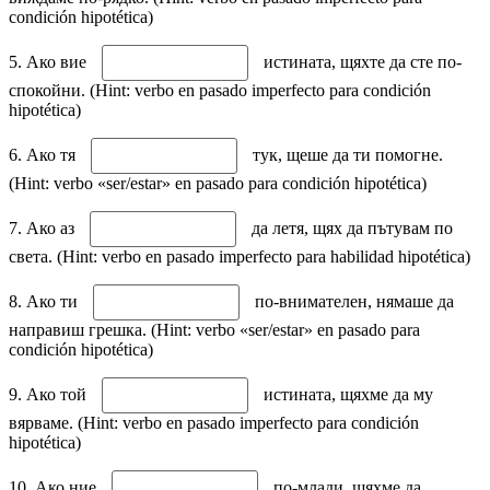
condición hipotética)
5. Ако вие
истината, щяхте да сте по-
спокойни. (Hint: verbo en pasado imperfecto para condición
hipotética)
6. Ако тя
тук, щеше да ти помогне.
(Hint: verbo «ser/estar» en pasado para condición hipotética)
7. Ако аз
да летя, щях да пътувам по
света. (Hint: verbo en pasado imperfecto para habilidad hipotética)
8. Ако ти
по-внимателен, нямаше да
направиш грешка. (Hint: verbo «ser/estar» en pasado para
condición hipotética)
9. Ако той
истината, щяхме да му
вярваме. (Hint: verbo en pasado imperfecto para condición
hipotética)
10. Ако ние
по-млади, щяхме да