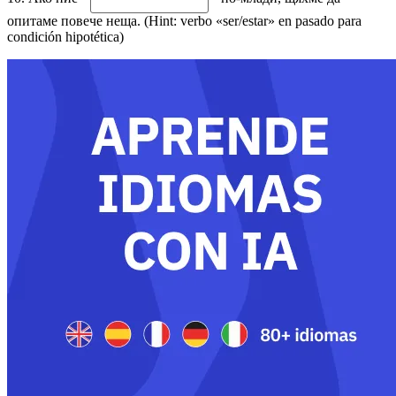
опитаме повече неща. (Hint: verbo «ser/estar» en pasado para
condición hipotética)