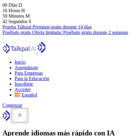
00
Días
D
16
Horas
H
59
Minutos
M
41
Segundos
S
Prueba Talkpal Premium gratis durante 14 días
Pruébalo gratis
Oferta limitada:
Pruébalo gratis durante 2 semanas
Inicio
Aprendizaje
Para Empresas
Para la Educación
Inscríbete
Acceder
Español
Comenzar
Aprende idiomas más rápido con IA