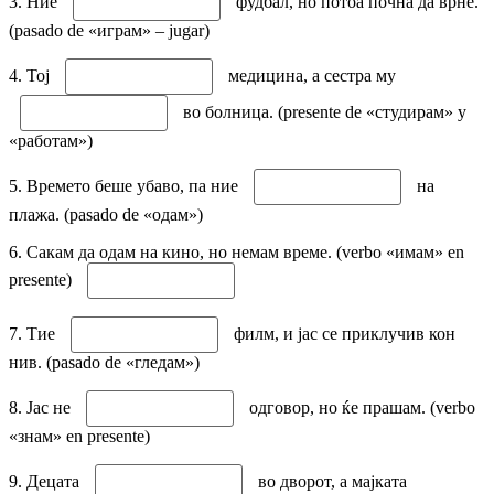
3. Ние
фудбал, но потоа почна да врне.
(pasado de «играм» – jugar)
4. Тој
медицина, а сестра му
во болница. (presente de «студирам» y
«работам»)
5. Времето беше убаво, па ние
на
плажа. (pasado de «одам»)
6. Сакам да одам на кино, но немам време. (verbo «имам» en
presente)
7. Тие
филм, и јас се приклучив кон
нив. (pasado de «гледам»)
8. Јас не
одговор, но ќе прашам. (verbo
«знам» en presente)
9. Децата
во дворот, а мајката