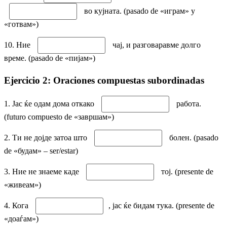
во кујната. (pasado de «играм» y
«готвам»)
10. Ние
чај, и разговаравме долго
време. (pasado de «пијам»)
Ejercicio 2: Oraciones compuestas subordinadas
1. Јас ќе одам дома откако
работа.
(futuro compuesto de «завршам»)
2. Ти не дојде затоа што
болен. (pasado
de «будам» – ser/estar)
3. Ние не знаеме каде
тој. (presente de
«живеам»)
4. Кога
, јас ќе бидам тука. (presente de
«доаѓам»)