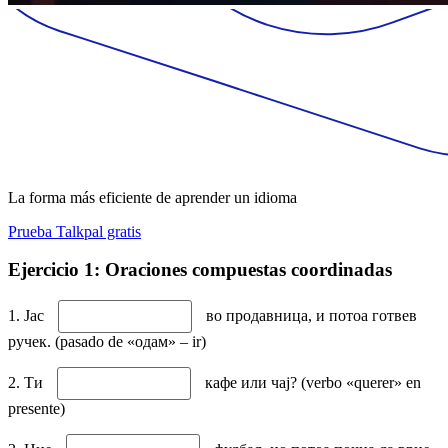
La forma más eficiente de aprender un idioma
Prueba Talkpal gratis
Ejercicio 1: Oraciones compuestas coordinadas
1. Јас
во продавница, и потоа готвев
ручек. (pasado de «одам» – ir)
2. Ти
кафе или чај? (verbo «querer» en
presente)