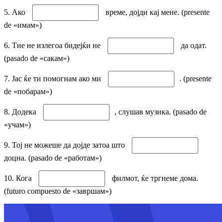
5. Ако
време, дојди кај мене. (presente
de «имам»)
6. Тие не излегоа бидејќи не
да одат.
(pasado de «сакам»)
7. Јас ќе ти помогнам ако ми
. (presente
de «побарам»)
8. Додека
, слушав музика. (pasado de
«учам»)
9. Тој не можеше да дојде затоа што
доцна. (pasado de «работам»)
10. Кога
филмот, ќе тргнеме дома.
(futuro compuesto de «завршам»)