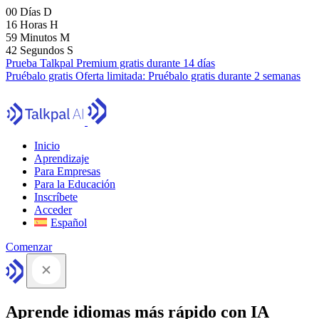
00
Días
D
16
Horas
H
59
Minutos
M
41
Segundos
S
Prueba Talkpal Premium gratis durante 14 días
Pruébalo gratis
Oferta limitada:
Pruébalo gratis durante 2 semanas
Inicio
Aprendizaje
Para Empresas
Para la Educación
Inscríbete
Acceder
Español
Comenzar
Aprende idiomas más rápido con IA