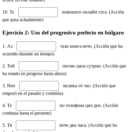
10. Те
новините онлайн сега. (Acción
que pasa actualmente)
Ejercicio 2: Uso del progresivo perfecto en búlgaro
1. Аз
тази книга вече. (Acción que ha
ocurrido durante un tiempo)
2. Той
писмо цяла сутрин. (Acción que
ha estado en progreso hasta ahora)
3. Ние
музика от час. (Acción que
empezó en el pasado y continúa)
4. Те
по телефона цял ден. (Acción
continua hasta el presente)
5. Тя
вече два часа. (Acción que ha