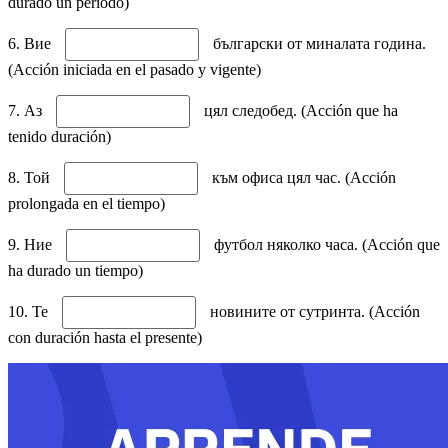
durado un periodo)
6. Вие
български от миналата година.
(Acción iniciada en el pasado y vigente)
7. Аз
цял следобед. (Acción que ha
tenido duración)
8. Той
към офиса цял час. (Acción
prolongada en el tiempo)
9. Ние
футбол няколко часа. (Acción que
ha durado un tiempo)
10. Те
новините от сутринта. (Acción
con duración hasta el presente)