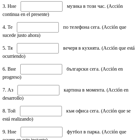
3. Ние
музика в този час. (Acción
continua en el presente)
4. Те
по телефона сега. (Acción que
sucede justo ahora)
5. Тя
вечеря в кухнята. (Acción que está
ocurriendo)
6. Вие
български сега. (Acción en
progreso)
7. Аз
картина в момента. (Acción en
desarrollo)
8. Той
към офиса сега. (Acción que se
está realizando)
9. Ние
футбол в парка. (Acción que
ocurre en este instante)