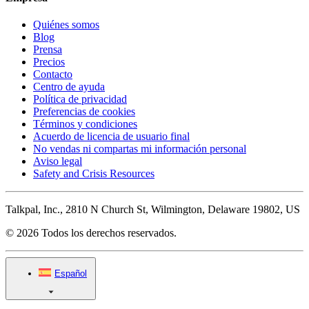
Quiénes somos
Blog
Prensa
Precios
Contacto
Centro de ayuda
Política de privacidad
Preferencias de cookies
Términos y condiciones
Acuerdo de licencia de usuario final
No vendas ni compartas mi información personal
Aviso legal
Safety and Crisis Resources
Talkpal, Inc., 2810 N Church St, Wilmington, Delaware 19802, US
© 2026 Todos los derechos reservados.
Español