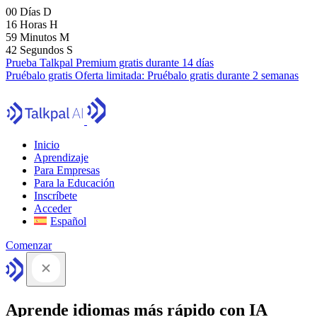
00
Días
D
16
Horas
H
59
Minutos
M
41
Segundos
S
Prueba Talkpal Premium gratis durante 14 días
Pruébalo gratis
Oferta limitada:
Pruébalo gratis durante 2 semanas
Inicio
Aprendizaje
Para Empresas
Para la Educación
Inscríbete
Acceder
Español
Comenzar
Aprende idiomas más rápido con IA