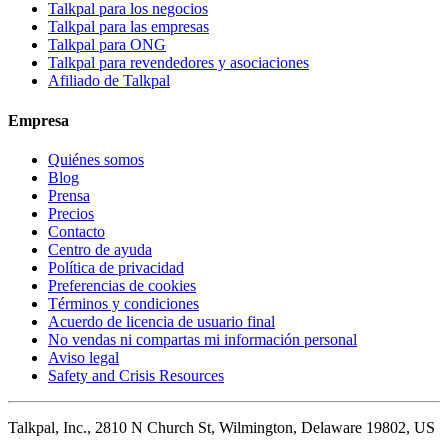
Talkpal para los negocios
Talkpal para las empresas
Talkpal para ONG
Talkpal para revendedores y asociaciones
Afiliado de Talkpal
Empresa
Quiénes somos
Blog
Prensa
Precios
Contacto
Centro de ayuda
Política de privacidad
Preferencias de cookies
Términos y condiciones
Acuerdo de licencia de usuario final
No vendas ni compartas mi información personal
Aviso legal
Safety and Crisis Resources
Talkpal, Inc., 2810 N Church St, Wilmington, Delaware 19802, US