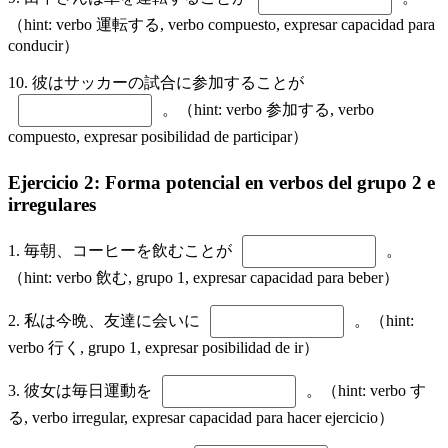
（hint: verbo 運転する, verbo compuesto, expresar capacidad para
conducir）
10. 彼はサッカーの試合に参加することが
。（hint: verbo 参加する, verbo
compuesto, expresar posibilidad de participar）
Ejercicio 2: Forma potencial en verbos del grupo 2 e
irregulares
1. 毎朝、コーヒーを飲むことが
。
（hint: verbo 飲む, grupo 1, expresar capacidad para beber）
2. 私は今晩、友達に会いに
。（hint:
verbo 行く, grupo 1, expresar posibilidad de ir）
3. 彼女は毎日運動を
。（hint: verbo す
る, verbo irregular, expresar capacidad para hacer ejercicio）