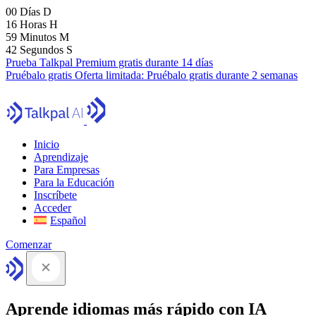
00
Días
D
16
Horas
H
59
Minutos
M
41
Segundos
S
Prueba Talkpal Premium gratis durante 14 días
Pruébalo gratis
Oferta limitada:
Pruébalo gratis durante 2 semanas
Inicio
Aprendizaje
Para Empresas
Para la Educación
Inscríbete
Acceder
Español
Comenzar
Aprende idiomas más rápido con IA