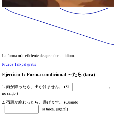
La forma más eficiente de aprender un idioma
Prueba Talkpal gratis
Ejercicio 1: Forma condicional ～たら (tara)
1. 雨が降ったら、出かけません。 (Si
,
no salgo.)
2. 宿題が終わったら、遊びます。 (Cuando
la tarea, jugaré.)