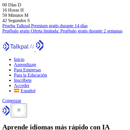
00
Días
D
16
Horas
H
59
Minutos
M
41
Segundos
S
Prueba Talkpal Premium gratis durante 14 días
Pruébalo gratis
Oferta limitada:
Pruébalo gratis durante 2 semanas
Inicio
Aprendizaje
Para Empresas
Para la Educación
Inscríbete
Acceder
Español
Comenzar
Aprende idiomas más rápido con IA