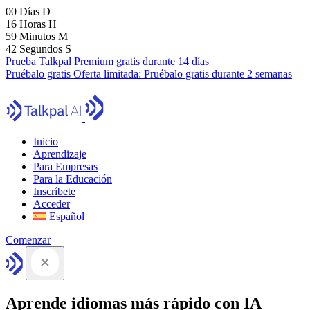
00
Días
D
16
Horas
H
59
Minutos
M
41
Segundos
S
Prueba Talkpal Premium gratis durante 14 días
Pruébalo gratis
Oferta limitada:
Pruébalo gratis durante 2 semanas
Inicio
Aprendizaje
Para Empresas
Para la Educación
Inscríbete
Acceder
Español
Comenzar
Aprende idiomas más rápido con IA