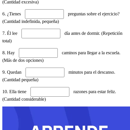
(Cantidad excesiva)
6. ¿Tienes
preguntas sobre el ejercicio?
(Cantidad indefinida, pequeña)
7. Él lee
día antes de dormir. (Repetición
total)
8. Hay
caminos para llegar a la escuela.
(Más de dos opciones)
9. Quedan
minutos para el descanso.
(Cantidad pequeña)
10. Ella tiene
razones para estar feliz.
(Cantidad considerable)