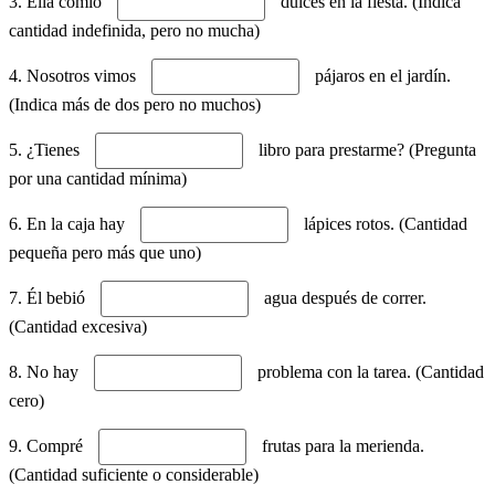
3. Ella comió
dulces en la fiesta. (Indica
cantidad indefinida, pero no mucha)
4. Nosotros vimos
pájaros en el jardín.
(Indica más de dos pero no muchos)
5. ¿Tienes
libro para prestarme? (Pregunta
por una cantidad mínima)
6. En la caja hay
lápices rotos. (Cantidad
pequeña pero más que uno)
7. Él bebió
agua después de correr.
(Cantidad excesiva)
8. No hay
problema con la tarea. (Cantidad
cero)
9. Compré
frutas para la merienda.
(Cantidad suficiente o considerable)