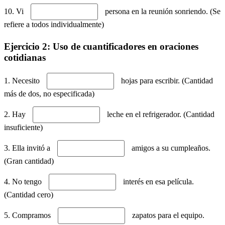
10. Vi
persona en la reunión sonriendo. (Se
refiere a todos individualmente)
Ejercicio 2: Uso de cuantificadores en oraciones
cotidianas
1. Necesito
hojas para escribir. (Cantidad
más de dos, no especificada)
2. Hay
leche en el refrigerador. (Cantidad
insuficiente)
3. Ella invitó a
amigos a su cumpleaños.
(Gran cantidad)
4. No tengo
interés en esa película.
(Cantidad cero)
5. Compramos
zapatos para el equipo.