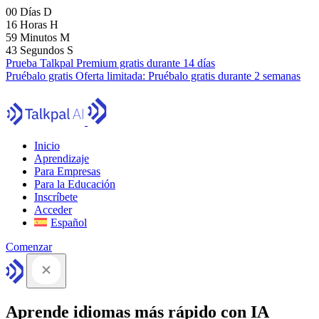
00
Días
D
16
Horas
H
59
Minutos
M
41
Segundos
S
Prueba Talkpal Premium gratis durante 14 días
Pruébalo gratis
Oferta limitada:
Pruébalo gratis durante 2 semanas
Inicio
Aprendizaje
Para Empresas
Para la Educación
Inscríbete
Acceder
Español
Comenzar
Aprende idiomas más rápido con IA