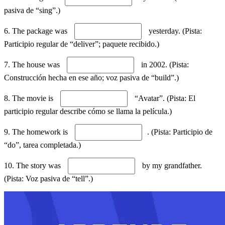
pasiva de “sing”.)
6. The package was
yesterday. (Pista:
Participio regular de “deliver”; paquete recibido.)
7. The house was
in 2002. (Pista:
Construcción hecha en ese año; voz pasiva de “build”.)
8. The movie is
“Avatar”. (Pista: El
participio regular describe cómo se llama la película.)
9. The homework is
. (Pista: Participio de
“do”, tarea completada.)
10. The story was
by my grandfather.
(Pista: Voz pasiva de “tell”.)