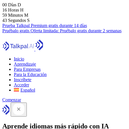
00
Días
D
16
Horas
H
59
Minutos
M
41
Segundos
S
Prueba Talkpal Premium gratis durante 14 días
Pruébalo gratis
Oferta limitada:
Pruébalo gratis durante 2 semanas
Inicio
Aprendizaje
Para Empresas
Para la Educación
Inscríbete
Acceder
Español
Comenzar
Aprende idiomas más rápido con IA