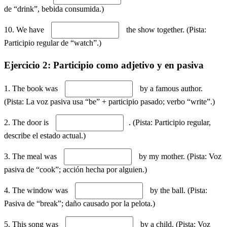
de “drink”, bebida consumida.)
10. We have
the show together. (Pista:
Participio regular de “watch”.)
Ejercicio 2: Participio como adjetivo y en pasiva
1. The book was
by a famous author.
(Pista: La voz pasiva usa “be” + participio pasado; verbo “write”.)
2. The door is
. (Pista: Participio regular,
describe el estado actual.)
3. The meal was
by my mother. (Pista: Voz
pasiva de “cook”; acción hecha por alguien.)
4. The window was
by the ball. (Pista:
Pasiva de “break”; daño causado por la pelota.)
5. This song was
by a child. (Pista: Voz