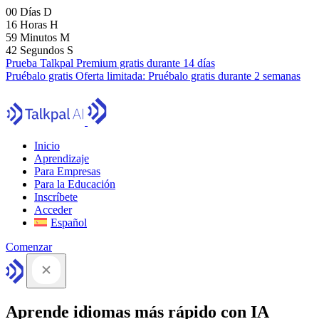
00
Días
D
16
Horas
H
59
Minutos
M
41
Segundos
S
Prueba Talkpal Premium gratis durante 14 días
Pruébalo gratis
Oferta limitada:
Pruébalo gratis durante 2 semanas
Inicio
Aprendizaje
Para Empresas
Para la Educación
Inscríbete
Acceder
Español
Comenzar
Aprende idiomas más rápido con IA