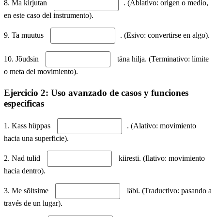
8. Ma kirjutan
. (Ablativo: origen o medio,
en este caso del instrumento).
9. Ta muutus
. (Esivo: convertirse en algo).
10. Jõudsin
täna hilja. (Terminativo: límite
o meta del movimiento).
Ejercicio 2: Uso avanzado de casos y funciones
específicas
1. Kass hüppas
. (Alativo: movimiento
hacia una superficie).
2. Nad tulid
kiiresti. (Ilativo: movimiento
hacia dentro).
3. Me sõitsime
läbi. (Traductivo: pasando a
través de un lugar).