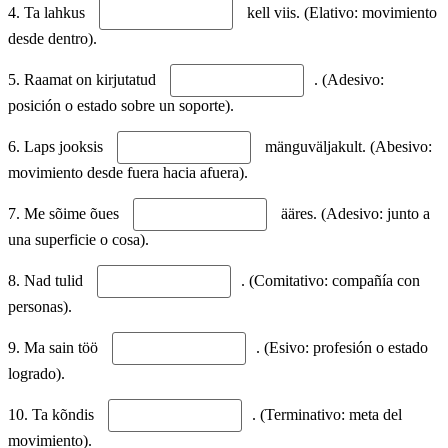
4. Ta lahkus
kell viis. (Elativo: movimiento
desde dentro).
5. Raamat on kirjutatud
. (Adesivo:
posición o estado sobre un soporte).
6. Laps jooksis
mänguväljakult. (Abesivo:
movimiento desde fuera hacia afuera).
7. Me sõime õues
ääres. (Adesivo: junto a
una superficie o cosa).
8. Nad tulid
. (Comitativo: compañía con
personas).
9. Ma sain töö
. (Esivo: profesión o estado
logrado).
10. Ta kõndis
. (Terminativo: meta del
movimiento).