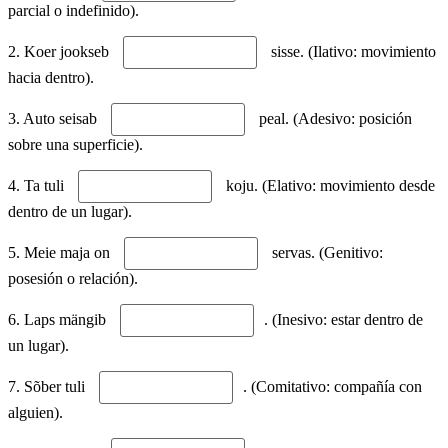
parcial o indefinido).
2. Koer jookseb
sisse. (Ilativo: movimiento
hacia dentro).
3. Auto seisab
peal. (Adesivo: posición
sobre una superficie).
4. Ta tuli
koju. (Elativo: movimiento desde
dentro de un lugar).
5. Meie maja on
servas. (Genitivo:
posesión o relación).
6. Laps mängib
. (Inesivo: estar dentro de
un lugar).
7. Sõber tuli
. (Comitativo: compañía con
alguien).