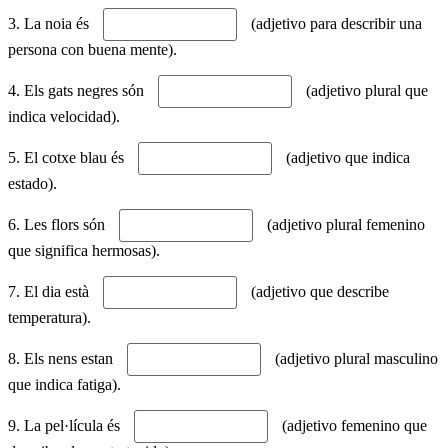
3. La noia és
(adjetivo para describir una
persona con buena mente).
4. Els gats negres són
(adjetivo plural que
indica velocidad).
5. El cotxe blau és
(adjetivo que indica
estado).
6. Les flors són
(adjetivo plural femenino
que significa hermosas).
7. El dia està
(adjetivo que describe
temperatura).
8. Els nens estan
(adjetivo plural masculino
que indica fatiga).
9. La pel·lícula és
(adjetivo femenino que