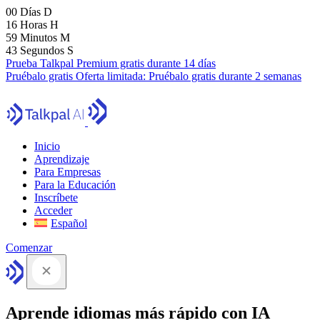
00
Días
D
16
Horas
H
59
Minutos
M
41
Segundos
S
Prueba Talkpal Premium gratis durante 14 días
Pruébalo gratis
Oferta limitada:
Pruébalo gratis durante 2 semanas
Inicio
Aprendizaje
Para Empresas
Para la Educación
Inscríbete
Acceder
Español
Comenzar
Aprende idiomas más rápido con IA