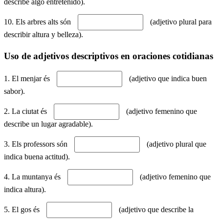
describe algo entretenido).
10. Els arbres alts són
(adjetivo plural para
describir altura y belleza).
Uso de adjetivos descriptivos en oraciones cotidianas
1. El menjar és
(adjetivo que indica buen
sabor).
2. La ciutat és
(adjetivo femenino que
describe un lugar agradable).
3. Els professors són
(adjetivo plural que
indica buena actitud).
4. La muntanya és
(adjetivo femenino que
indica altura).
5. El gos és
(adjetivo que describe la