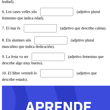
lealtad).
6. Les cases velles són
(adjetivo plural
femenino que indica edad).
7. El mar és
(adjetivo que describe calma).
8. Els alumnes són
(adjetivo plural
masculino que indica dedicación).
9. La festa va ser
(adjetivo femenino que
describe algo muy bueno).
10. El llibre vermell és
(adjetivo que
describe estado).