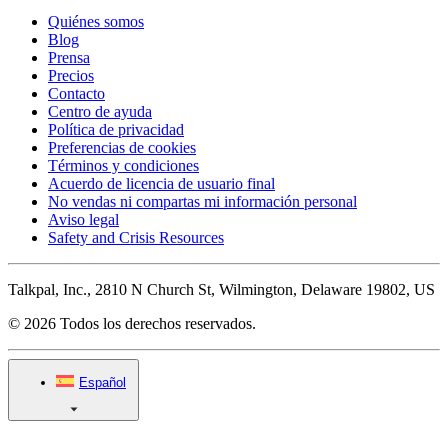
Quiénes somos
Blog
Prensa
Precios
Contacto
Centro de ayuda
Política de privacidad
Preferencias de cookies
Términos y condiciones
Acuerdo de licencia de usuario final
No vendas ni compartas mi información personal
Aviso legal
Safety and Crisis Resources
Talkpal, Inc., 2810 N Church St, Wilmington, Delaware 19802, US
© 2026 Todos los derechos reservados.
Español