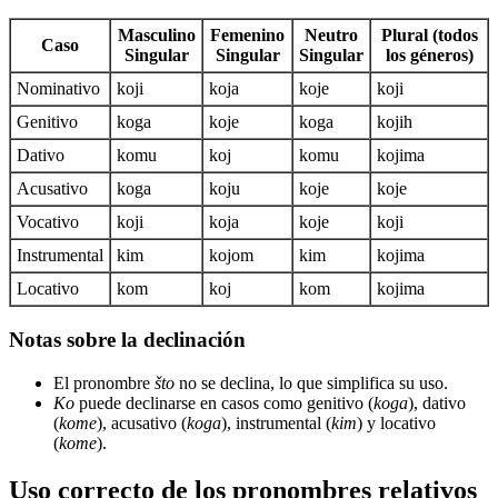
Masculino
Femenino
Neutro
Plural (todos
Caso
Singular
Singular
Singular
los géneros)
Nominativo
koji
koja
koje
koji
Genitivo
koga
koje
koga
kojih
Dativo
komu
koj
komu
kojima
Acusativo
koga
koju
koje
koje
Vocativo
koji
koja
koje
koji
Instrumental
kim
kojom
kim
kojima
Locativo
kom
koj
kom
kojima
Notas sobre la declinación
El pronombre
što
no se declina, lo que simplifica su uso.
Ko
puede declinarse en casos como genitivo (
koga
), dativo
(
kome
), acusativo (
koga
), instrumental (
kim
) y locativo
(
kome
).
Uso correcto de los pronombres relativos