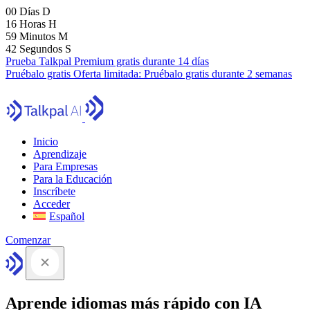
00
Días
D
16
Horas
H
59
Minutos
M
41
Segundos
S
Prueba Talkpal Premium gratis durante 14 días
Pruébalo gratis
Oferta limitada:
Pruébalo gratis durante 2 semanas
Inicio
Aprendizaje
Para Empresas
Para la Educación
Inscríbete
Acceder
Español
Comenzar
Aprende idiomas más rápido con IA