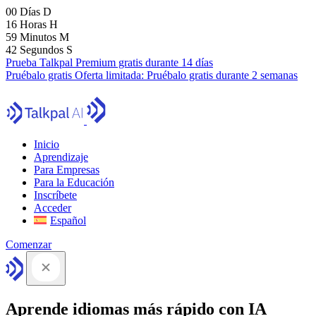
00
Días
D
16
Horas
H
59
Minutos
M
41
Segundos
S
Prueba Talkpal Premium gratis durante 14 días
Pruébalo gratis
Oferta limitada:
Pruébalo gratis durante 2 semanas
Inicio
Aprendizaje
Para Empresas
Para la Educación
Inscríbete
Acceder
Español
Comenzar
Aprende idiomas más rápido con IA