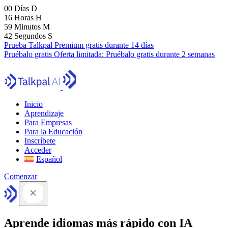
00
Días
D
16
Horas
H
59
Minutos
M
41
Segundos
S
Prueba Talkpal Premium gratis durante 14 días
Pruébalo gratis
Oferta limitada:
Pruébalo gratis durante 2 semanas
Inicio
Aprendizaje
Para Empresas
Para la Educación
Inscríbete
Acceder
Español
Comenzar
Aprende idiomas más rápido con IA