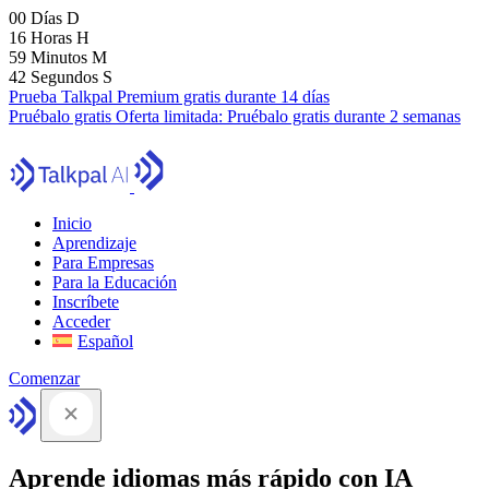
00
Días
D
16
Horas
H
59
Minutos
M
41
Segundos
S
Prueba Talkpal Premium gratis durante 14 días
Pruébalo gratis
Oferta limitada:
Pruébalo gratis durante 2 semanas
Inicio
Aprendizaje
Para Empresas
Para la Educación
Inscríbete
Acceder
Español
Comenzar
Aprende idiomas más rápido con IA