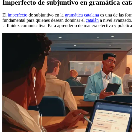
Imperfecto de subjuntivo en gramática cat
El
imperfecto
de subjuntivo en la
gramática catalana
es una de las for
fundamental para quienes desean dominar el
catalán
a nivel avanzado.
la fluidez comunicativa. Para aprenderlo de manera efectiva y práctic