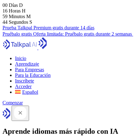
00
Días
D
16
Horas
H
59
Minutos
M
43
Segundos
S
Prueba Talkpal Premium gratis durante 14 días
Pruébalo gratis
Oferta limitada:
Pruébalo gratis durante 2 semanas
Inicio
Aprendizaje
Para Empresas
Para la Educación
Inscríbete
Acceder
Español
Comenzar
Aprende idiomas más rápido con IA