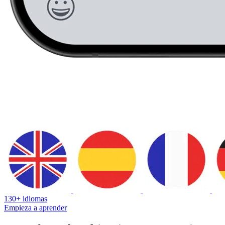
130+ idiomas
Empieza a aprender