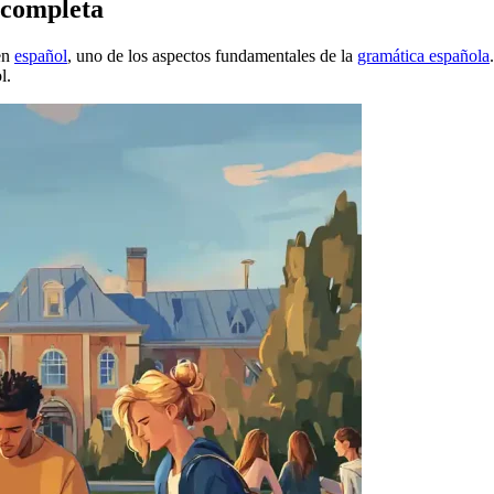
 completa
 en
español
, uno de los aspectos fundamentales de la
gramática española
l.