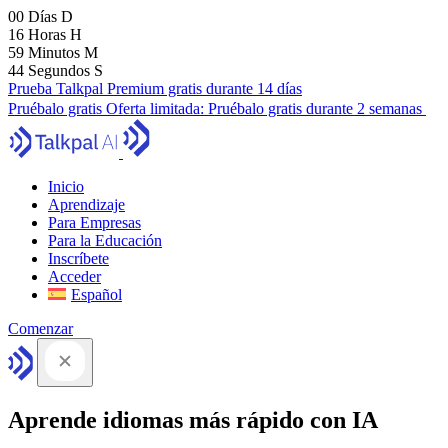
00
Días
D
16
Horas
H
59
Minutos
M
43
Segundos
S
Prueba Talkpal Premium gratis durante 14 días
Pruébalo gratis
Oferta limitada:
Pruébalo gratis durante 2 semanas
Inicio
Aprendizaje
Para Empresas
Para la Educación
Inscríbete
Acceder
Español
Comenzar
Aprende idiomas más rápido con IA