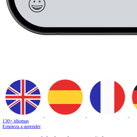
130+ idiomas
Empieza a aprender