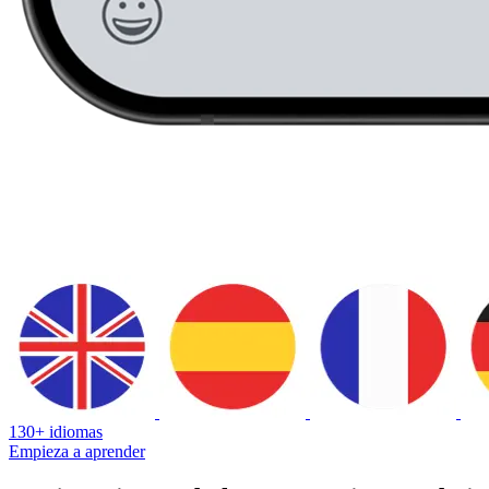
130+ idiomas
Empieza a aprender