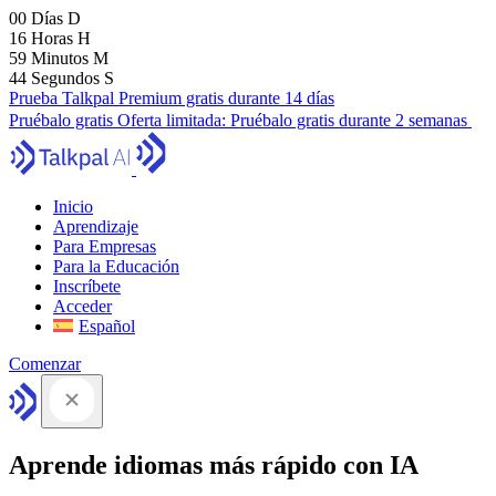
00
Días
D
16
Horas
H
59
Minutos
M
43
Segundos
S
Prueba Talkpal Premium gratis durante 14 días
Pruébalo gratis
Oferta limitada:
Pruébalo gratis durante 2 semanas
Inicio
Aprendizaje
Para Empresas
Para la Educación
Inscríbete
Acceder
Español
Comenzar
Aprende idiomas más rápido con IA