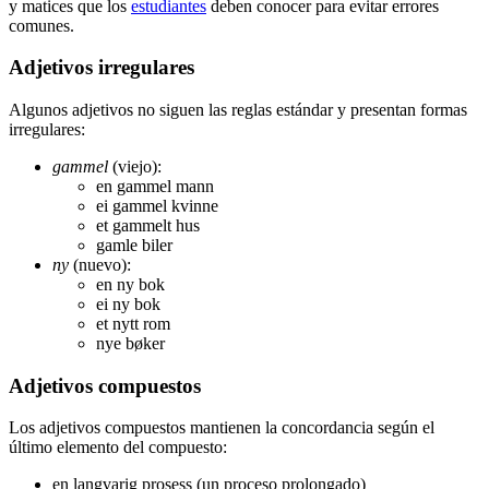
y matices que los
estudiantes
deben conocer para evitar errores
comunes.
Adjetivos irregulares
Algunos adjetivos no siguen las reglas estándar y presentan formas
irregulares:
gammel
(viejo):
en gammel mann
ei gammel kvinne
et gammelt hus
gamle biler
ny
(nuevo):
en ny bok
ei ny bok
et nytt rom
nye bøker
Adjetivos compuestos
Los adjetivos compuestos mantienen la concordancia según el
último elemento del compuesto:
en langvarig prosess (un proceso prolongado)