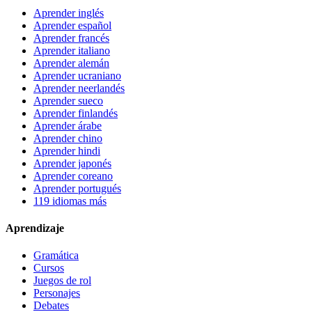
Aprender inglés
Aprender español
Aprender francés
Aprender italiano
Aprender alemán
Aprender ucraniano
Aprender neerlandés
Aprender sueco
Aprender finlandés
Aprender árabe
Aprender chino
Aprender hindi
Aprender japonés
Aprender coreano
Aprender portugués
119 idiomas más
Aprendizaje
Gramática
Cursos
Juegos de rol
Personajes
Debates