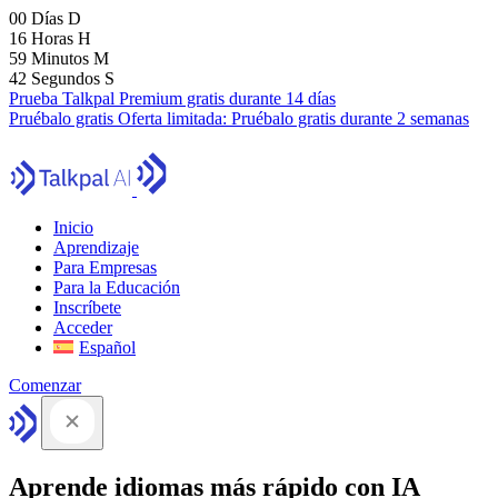
00
Días
D
16
Horas
H
59
Minutos
M
41
Segundos
S
Prueba Talkpal Premium gratis durante 14 días
Pruébalo gratis
Oferta limitada:
Pruébalo gratis durante 2 semanas
Inicio
Aprendizaje
Para Empresas
Para la Educación
Inscríbete
Acceder
Español
Comenzar
Aprende idiomas más rápido con IA