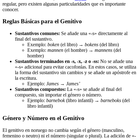
regular, pero existen algunas particularidades que es importante
conocer.
Reglas Básicas para el Genitivo
Sustantivos comunes:
Se añade una «-s» directamente al
final del sustantivo.
Exemplo:
boken
(el libro) →
bokens
(del libro)
Exemplo:
mannen
(el hombre) →
mannens
(del
hombre)
Sustantivos terminados en -s, -x, -z o -ss:
No se añade una
«-s» adicional para evitar cacofonías. En estos casos, se utiliza
la forma del sustantivo sin cambios y se añade un apóstrofe en
la escritura.
Ejemplo:
James
→
James’
Sustantivos compuestos:
La «-s» se añade al final del
compuesto, sin importar el género o número.
Ejemplo:
barnebok
(libro infantil) →
barneboks
(del
libro infantil)
Género y Número en el Genitivo
El genitivo en noruego no cambia según el género (masculino,
femenino o neutro) ni el número (singular o plural). La adición de «-