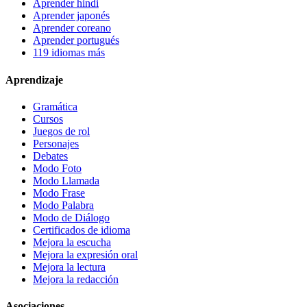
Aprender hindi
Aprender japonés
Aprender coreano
Aprender portugués
119 idiomas más
Aprendizaje
Gramática
Cursos
Juegos de rol
Personajes
Debates
Modo Foto
Modo Llamada
Modo Frase
Modo Palabra
Modo de Diálogo
Certificados de idioma
Mejora la escucha
Mejora la expresión oral
Mejora la lectura
Mejora la redacción
Asociaciones