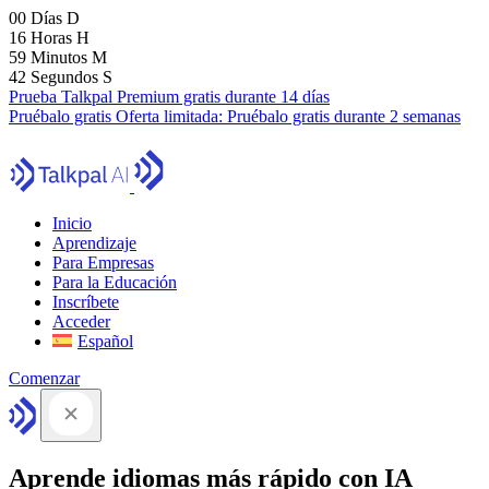
00
Días
D
16
Horas
H
59
Minutos
M
41
Segundos
S
Prueba Talkpal Premium gratis durante 14 días
Pruébalo gratis
Oferta limitada:
Pruébalo gratis durante 2 semanas
Inicio
Aprendizaje
Para Empresas
Para la Educación
Inscríbete
Acceder
Español
Comenzar
Aprende idiomas más rápido con IA